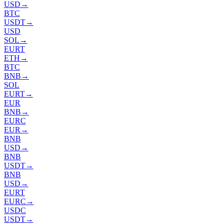
USD
→
BTC
USDT
→
USD
SOL
→
EURT
ETH
→
BTC
BNB
→
SOL
EURT
→
EUR
BNB
→
EURC
EUR
→
BNB
USD
→
BNB
USDT
→
BNB
USD
→
EURT
EURC
→
USDC
USDT
→