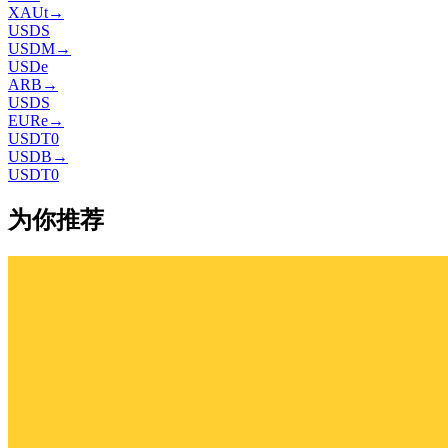
XAUt
→
USDS
USDM
→
USDe
ARB
→
USDS
EURe
→
USDT0
USDB
→
USDT0
为你推荐