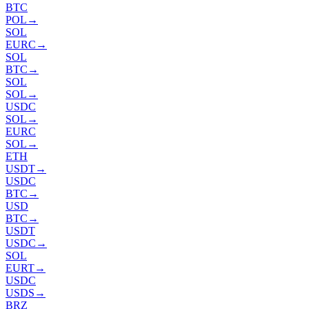
BTC
POL
→
SOL
EURC
→
SOL
BTC
→
SOL
SOL
→
USDC
SOL
→
EURC
SOL
→
ETH
USDT
→
USDC
BTC
→
USD
BTC
→
USDT
USDC
→
SOL
EURT
→
USDC
USDS
→
BRZ