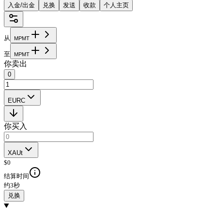
入金/出金
兑换
发送
收款
个人主页
从
M
P
M
T
至
M
P
M
T
你卖出
0
EURC
你买入
XAUt
$
0
结算时间
约3秒
兑换