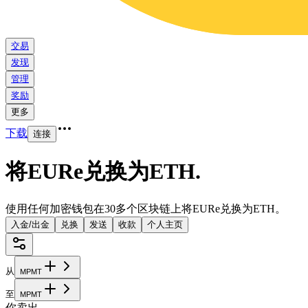
交易
发现
管理
奖励
更多
下载
连接
将EURe兑换为ETH
.
使用任何加密钱包在30多个区块链上将EURe兑换为ETH。
入金/出金
兑换
发送
收款
个人主页
从
M
P
M
T
至
M
P
M
T
你卖出