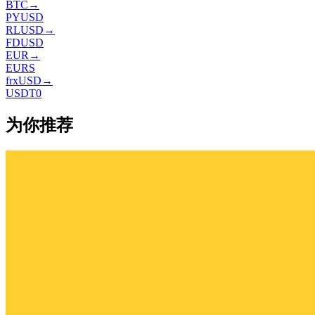
BTC
→
PYUSD
RLUSD
→
FDUSD
EUR
→
EURS
frxUSD
→
USDT0
为你推荐