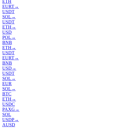
ETH
EURT
→
USDT
SOL
→
USDT
ETH
→
USD
POL
→
BNB
ETH
→
USDT
EURT
→
BNB
USD
→
USDT
SOL
→
EUR
SOL
→
BTC
ETH
→
USDC
PAXG
→
SOL
USDP
→
AUSD