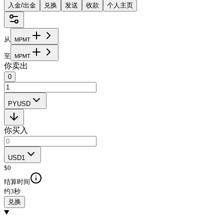
入金/出金
兑换
发送
收款
个人主页
从
M
P
M
T
至
M
P
M
T
你卖出
0
PYUSD
你买入
USD1
$
0
结算时间
约3秒
兑换