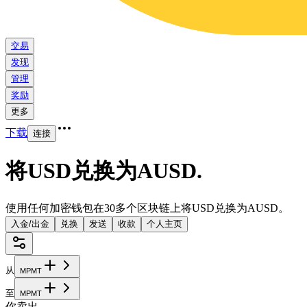
交易
发现
管理
奖励
更多
下载
连接
将USD兑换为AUSD
.
使用任何加密钱包在30多个区块链上将USD兑换为AUSD。
入金/出金
兑换
发送
收款
个人主页
从
M
P
M
T
至
M
P
M
T
你卖出