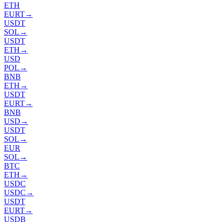
ETH
EURT
→
USDT
SOL
→
USDT
ETH
→
USD
POL
→
BNB
ETH
→
USDT
EURT
→
BNB
USD
→
USDT
SOL
→
EUR
SOL
→
BTC
ETH
→
USDC
USDC
→
USDT
EURT
→
USDB