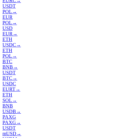
EURC
→
USDT
POL
→
EUR
POL
→
USD
EUR
→
ETH
USDC
→
ETH
POL
→
BTC
BNB
→
USDT
BTC
→
USDC
EURT
→
ETH
SOL
→
BNB
USDB
→
PAXG
PAXG
→
USDT
mUSD
→