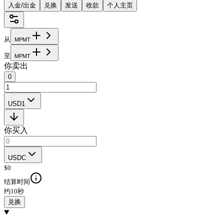
入金/出金
兑换
发送
收款
个人主页
从
M
P
M
T
至
M
P
M
T
你卖出
0
USD1
你买入
USDC
$
0
结算时间
约10秒
兑换