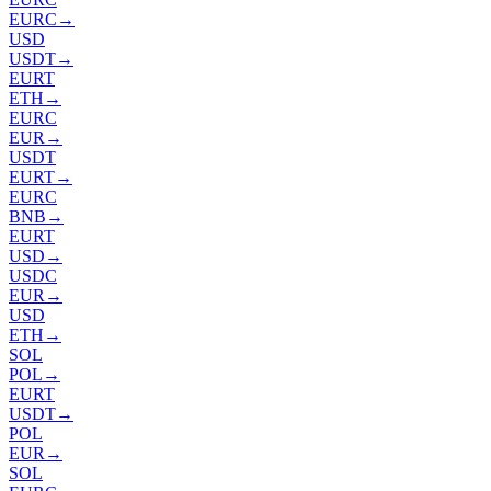
EURC
→
USD
USDT
→
EURT
ETH
→
EURC
EUR
→
USDT
EURT
→
EURC
BNB
→
EURT
USD
→
USDC
EUR
→
USD
ETH
→
SOL
POL
→
EURT
USDT
→
POL
EUR
→
SOL