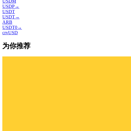
USDM
USDP
→
USDT
USDT
→
ARB
USDT0
→
crvUSD
为你推荐