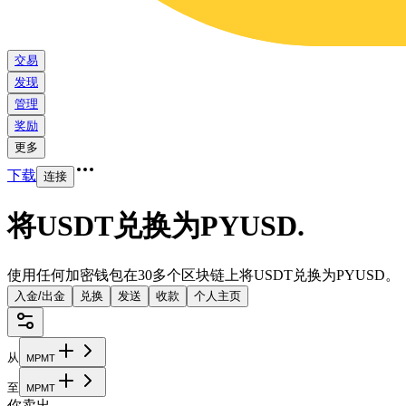
交易
发现
管理
奖励
更多
下载
连接
将USDT兑换为PYUSD
.
使用任何加密钱包在30多个区块链上将USDT兑换为PYUSD。
入金/出金
兑换
发送
收款
个人主页
从
M
P
M
T
至
M
P
M
T
你卖出