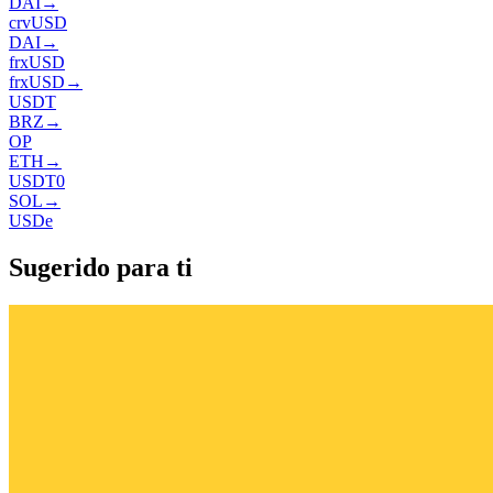
DAI
→
crvUSD
DAI
→
frxUSD
frxUSD
→
USDT
BRZ
→
OP
ETH
→
USDT0
SOL
→
USDe
Sugerido para ti