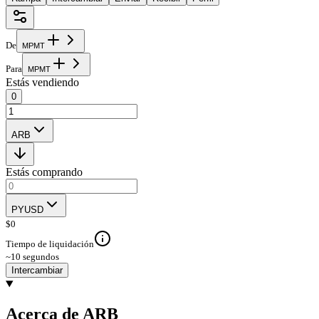
De
M
P
M
T
Para
M
P
M
T
Estás vendiendo
0
ARB
Estás comprando
PYUSD
$
0
Tiempo de liquidación
~10 segundos
Intercambiar
Acerca de ARB