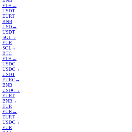
BNB
ETH
→
USDT
EURT
→
BNB
USD
→
USDT
SOL
→
EUR
SOL
→
BTC
ETH
→
USDC
USDC
→
USDT
EURC
→
BNB
USDC
→
EURT
BNB
→
EUR
EUR
→
EURT
USDC
→
EUR