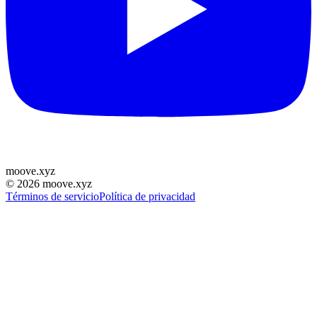
moove
.
xyz
©
2026
moove.xyz
Términos de servicio
Política de privacidad