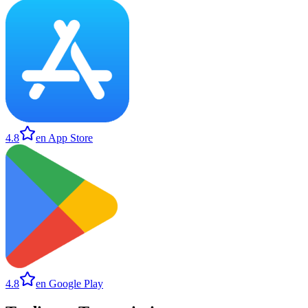
4.8
en App Store
4.8
en Google Play