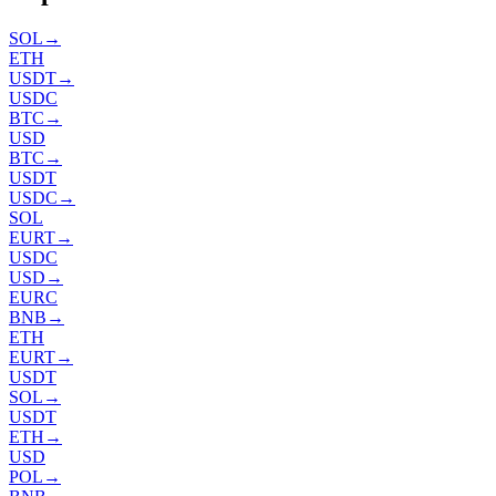
SOL
→
ETH
USDT
→
USDC
BTC
→
USD
BTC
→
USDT
USDC
→
SOL
EURT
→
USDC
USD
→
EURC
BNB
→
ETH
EURT
→
USDT
SOL
→
USDT
ETH
→
USD
POL
→