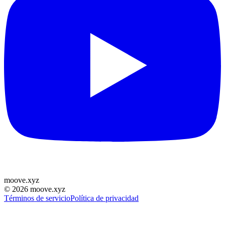
moove
.
xyz
©
2026
moove.xyz
Términos de servicio
Política de privacidad