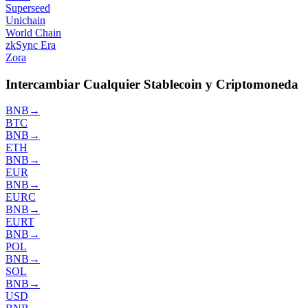
Superseed
Unichain
World Chain
zkSync Era
Zora
Intercambiar Cualquier Stablecoin y Criptomoneda
BNB
→
BTC
BNB
→
ETH
BNB
→
EUR
BNB
→
EURC
BNB
→
EURT
BNB
→
POL
BNB
→
SOL
BNB
→
USD