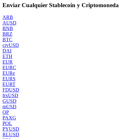
Enviar Cualquier Stablecoin y Criptomoneda
ARB
AUSD
BNB
BRZ
BTC
crvUSD
DAI
ETH
EUR
EURC
EURe
EURS
EURT
FDUSD
frxUSD
GUSD
mUSD
OP
PAXG
POL
PYUSD
RLUSD