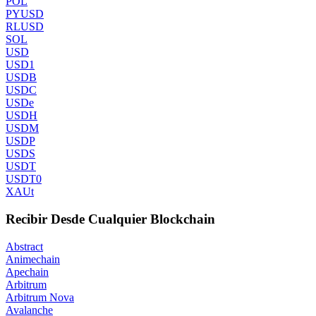
POL
PYUSD
RLUSD
SOL
USD
USD1
USDB
USDC
USDe
USDH
USDM
USDP
USDS
USDT
USDT0
XAUt
Recibir Desde Cualquier Blockchain
Abstract
Animechain
Apechain
Arbitrum
Arbitrum Nova
Avalanche