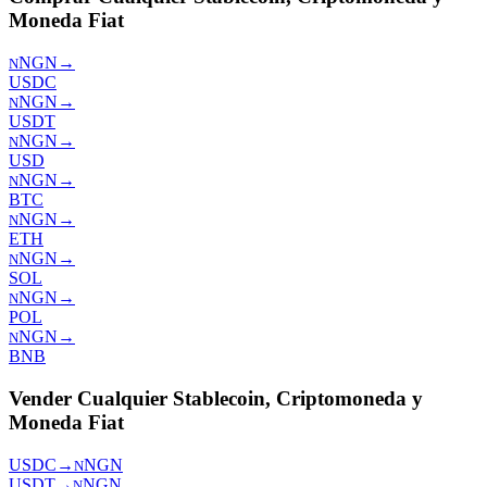
Moneda Fiat
NGN
→
N
USDC
NGN
→
N
USDT
NGN
→
N
USD
NGN
→
N
BTC
NGN
→
N
ETH
NGN
→
N
SOL
NGN
→
N
POL
NGN
→
N
BNB
Vender Cualquier Stablecoin, Criptomoneda y
Moneda Fiat
USDC
→
NGN
N
USDT
→
NGN
N