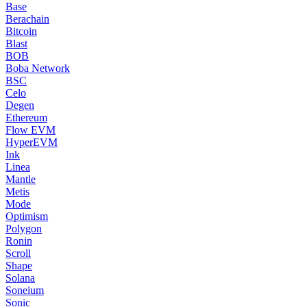
Base
Berachain
Bitcoin
Blast
BOB
Boba Network
BSC
Celo
Degen
Ethereum
Flow EVM
HyperEVM
Ink
Linea
Mantle
Metis
Mode
Optimism
Polygon
Ronin
Scroll
Shape
Solana
Soneium
Sonic