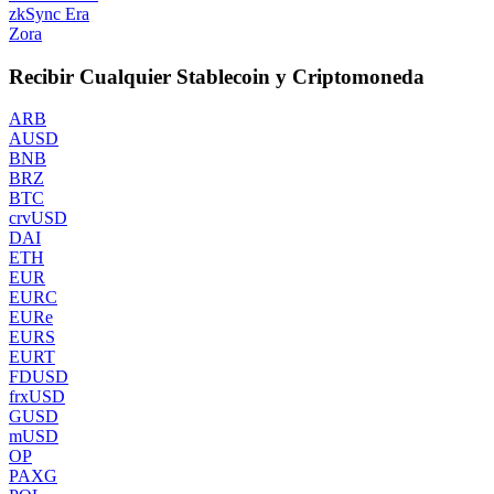
zkSync Era
Zora
Recibir Cualquier Stablecoin y Criptomoneda
ARB
AUSD
BNB
BRZ
BTC
crvUSD
DAI
ETH
EUR
EURC
EURe
EURS
EURT
FDUSD
frxUSD
GUSD
mUSD
OP
PAXG