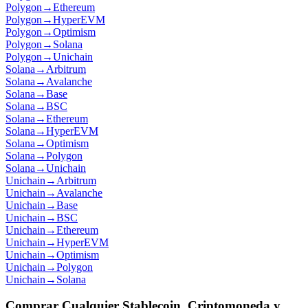
Polygon
→
Ethereum
Polygon
→
HyperEVM
Polygon
→
Optimism
Polygon
→
Solana
Polygon
→
Unichain
Solana
→
Arbitrum
Solana
→
Avalanche
Solana
→
Base
Solana
→
BSC
Solana
→
Ethereum
Solana
→
HyperEVM
Solana
→
Optimism
Solana
→
Polygon
Solana
→
Unichain
Unichain
→
Arbitrum
Unichain
→
Avalanche
Unichain
→
Base
Unichain
→
BSC
Unichain
→
Ethereum
Unichain
→
HyperEVM
Unichain
→
Optimism
Unichain
→
Polygon
Unichain
→
Solana
Comprar Cualquier Stablecoin, Criptomoneda y