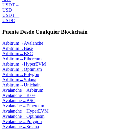
USDT
→
USD
USDT
→
USDC
Puente Desde Cualquier Blockchain
Arbitrum
→
Avalanche
Arbitrum
→
Base
Arbitrum
→
BSC
Arbitrum
→
Ethereum
Arbitrum
→
HyperEVM
Arbitrum
→
Optimism
Arbitrum
→
Polygon
Arbitrum
→
Solana
Arbitrum
→
Unichain
Avalanche
→
Arbitrum
Avalanche
→
Base
Avalanche
→
BSC
Avalanche
→
Ethereum
Avalanche
→
HyperEVM
Avalanche
→
Optimism
Avalanche
→
Polygon
Avalanche
→
Solana