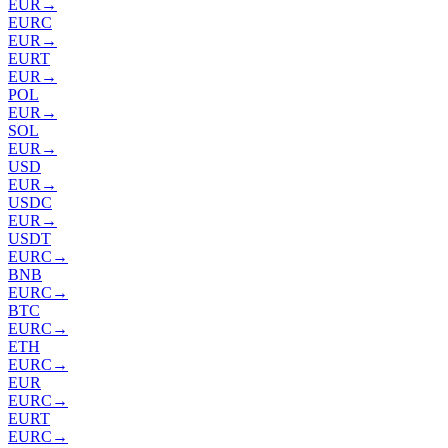
EUR
→
EURC
EUR
→
EURT
EUR
→
POL
EUR
→
SOL
EUR
→
USD
EUR
→
USDC
EUR
→
USDT
EURC
→
BNB
EURC
→
BTC
EURC
→
ETH
EURC
→
EUR
EURC
→
EURT
EURC
→