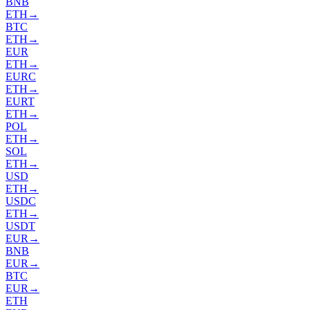
BNB
ETH
→
BTC
ETH
→
EUR
ETH
→
EURC
ETH
→
EURT
ETH
→
POL
ETH
→
SOL
ETH
→
USD
ETH
→
USDC
ETH
→
USDT
EUR
→
BNB
EUR
→
BTC
EUR
→
ETH