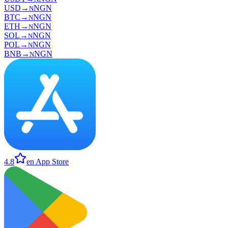
USD
→
NGN
N
BTC
→
NGN
N
ETH
→
NGN
N
SOL
→
NGN
N
POL
→
NGN
N
BNB
→
NGN
N
4.8
en App Store