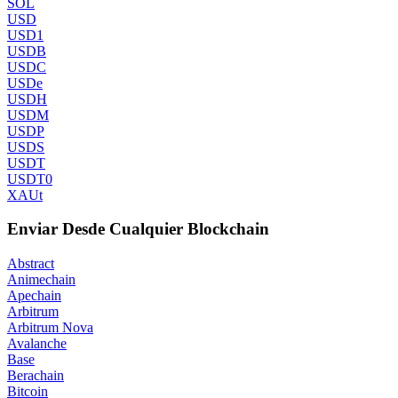
SOL
USD
USD1
USDB
USDC
USDe
USDH
USDM
USDP
USDS
USDT
USDT0
XAUt
Enviar Desde Cualquier Blockchain
Abstract
Animechain
Apechain
Arbitrum
Arbitrum Nova
Avalanche
Base
Berachain
Bitcoin