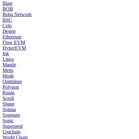
Blast
BOB
Boba Network
BSC
Celo
Degen
Ethereum
Flow EVM
HyperEVM
Ink
Linea
Mantle
Metis
Mode
Optimism
Polygon
Ronin
Scroll
Shape
Solana
Soneium
Sonic
Superseed
Unichain
World Chain