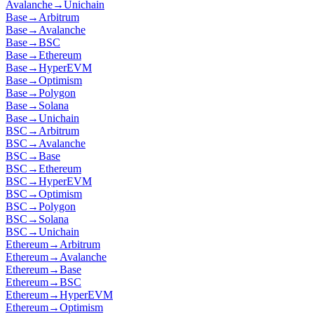
Avalanche
→
Unichain
Base
→
Arbitrum
Base
→
Avalanche
Base
→
BSC
Base
→
Ethereum
Base
→
HyperEVM
Base
→
Optimism
Base
→
Polygon
Base
→
Solana
Base
→
Unichain
BSC
→
Arbitrum
BSC
→
Avalanche
BSC
→
Base
BSC
→
Ethereum
BSC
→
HyperEVM
BSC
→
Optimism
BSC
→
Polygon
BSC
→
Solana
BSC
→
Unichain
Ethereum
→
Arbitrum
Ethereum
→
Avalanche
Ethereum
→
Base
Ethereum
→
BSC
Ethereum
→
HyperEVM
Ethereum
→
Optimism