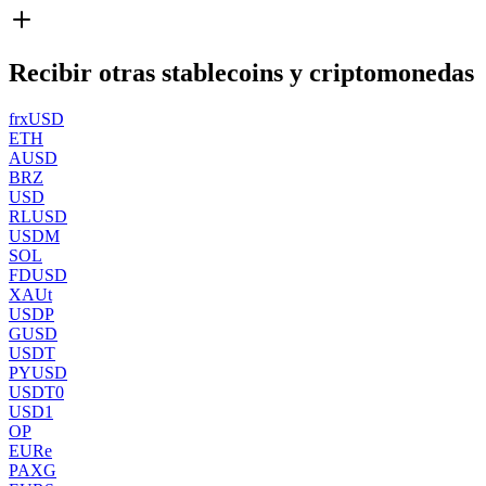
Recibir otras stablecoins y criptomonedas
frxUSD
ETH
AUSD
BRZ
USD
RLUSD
USDM
SOL
FDUSD
XAUt
USDP
GUSD
USDT
PYUSD
USDT0
USD1
OP
EURe
PAXG