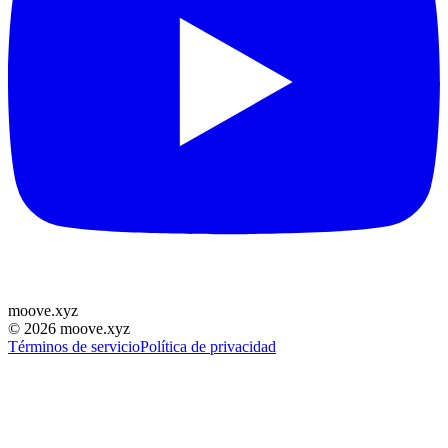
moove
.
xyz
©
2026
moove.xyz
Términos de servicio
Política de privacidad