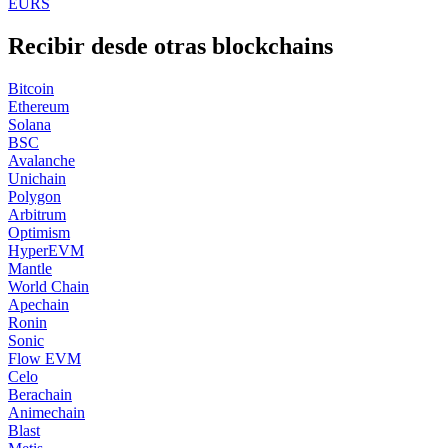
EURS
Recibir desde otras blockchains
Bitcoin
Ethereum
Solana
BSC
Avalanche
Unichain
Polygon
Arbitrum
Optimism
HyperEVM
Mantle
World Chain
Apechain
Ronin
Sonic
Flow EVM
Celo
Berachain
Animechain
Blast