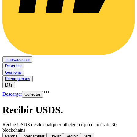
Transaccionar
Descubrir
Gestionar
Recompensas
Más
Descargar
Conectar
Recibir USDS
.
Recibe USDS desde cualquier billetera cripto en más de 30
blockchains.
Rampa
Intercambiar
Enviar
Recibir
Perfil