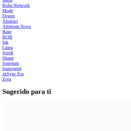
Metis
Boba Network
Mode
Degen
Abstract
Arbitrum Nova
Base
BOB
Ink
Linea
Scroll
Shape
Soneium
Superseed
zkSync Era
Zora
Sugerido para ti