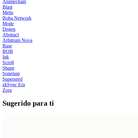
Animechain
Blast
Metis
Boba Network
Mode
Degen
Abstract
Arbitrum Nova
Base
BOB
Ink
Scroll
Shape
Soneium
Superseed
zkSync Era
Zora
Sugerido para ti