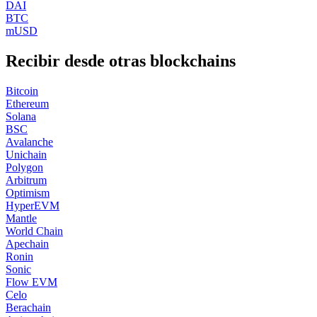
DAI
BTC
mUSD
Recibir desde otras blockchains
Bitcoin
Ethereum
Solana
BSC
Avalanche
Unichain
Polygon
Arbitrum
Optimism
HyperEVM
Mantle
World Chain
Apechain
Ronin
Sonic
Flow EVM
Celo
Berachain