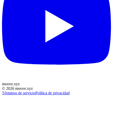
moove
.
xyz
©
2026
moove.xyz
Términos de servicio
Política de privacidad