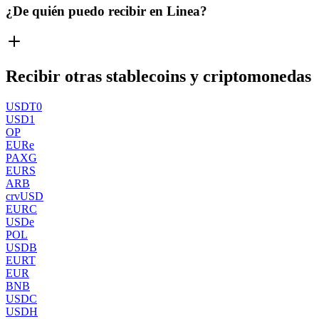
¿De quién puedo recibir en Linea?
Recibir otras stablecoins y criptomonedas
USDT0
USD1
OP
EURe
PAXG
EURS
ARB
crvUSD
EURC
USDe
POL
USDB
EURT
EUR
BNB
USDC
USDH