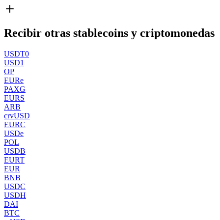
Recibir otras stablecoins y criptomonedas
USDT0
USD1
OP
EURe
PAXG
EURS
ARB
crvUSD
EURC
USDe
POL
USDB
EURT
EUR
BNB
USDC
USDH
DAI
BTC