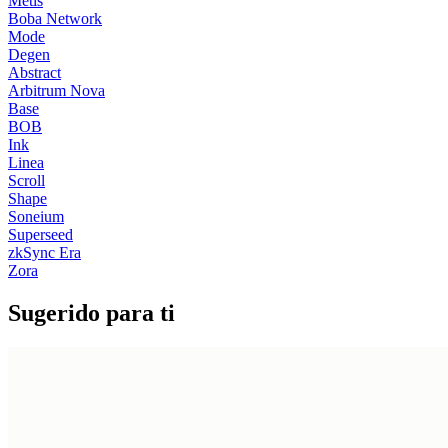
Metis
Boba Network
Mode
Degen
Abstract
Arbitrum Nova
Base
BOB
Ink
Linea
Scroll
Shape
Soneium
Superseed
zkSync Era
Zora
Sugerido para ti