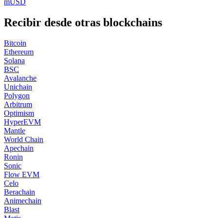
mUSD
Recibir desde otras blockchains
Bitcoin
Ethereum
Solana
BSC
Avalanche
Unichain
Polygon
Arbitrum
Optimism
HyperEVM
Mantle
World Chain
Apechain
Ronin
Sonic
Flow EVM
Celo
Berachain
Animechain
Blast