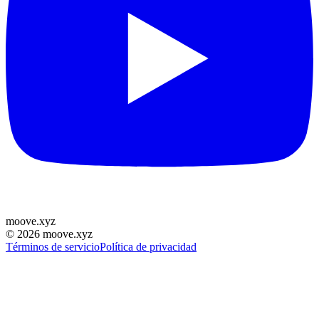
moove
.
xyz
©
2026
moove.xyz
Términos de servicio
Política de privacidad