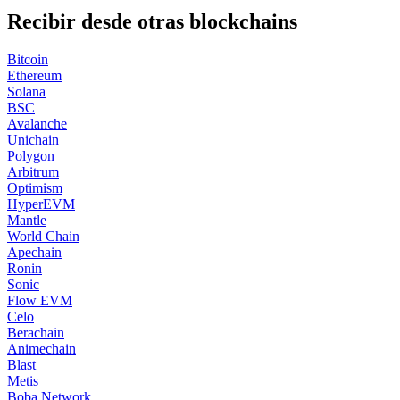
Recibir desde otras blockchains
Bitcoin
Ethereum
Solana
BSC
Avalanche
Unichain
Polygon
Arbitrum
Optimism
HyperEVM
Mantle
World Chain
Apechain
Ronin
Sonic
Flow EVM
Celo
Berachain
Animechain
Blast
Metis
Boba Network