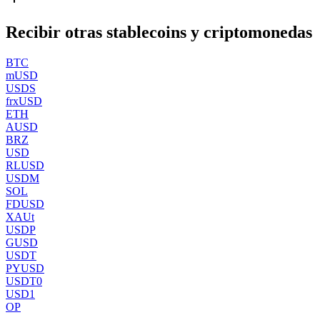
Recibir otras stablecoins y criptomonedas
BTC
mUSD
USDS
frxUSD
ETH
AUSD
BRZ
USD
RLUSD
USDM
SOL
FDUSD
XAUt
USDP
GUSD
USDT
PYUSD
USDT0
USD1
OP