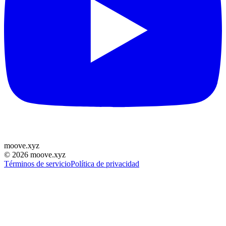
moove
.
xyz
©
2026
moove.xyz
Términos de servicio
Política de privacidad