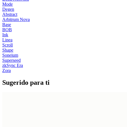
Mode
Degen
Abstract
Arbitrum Nova
Base
BOB
Ink
Linea
Scroll
Shape
Soneium
Superseed
zkSync Era
Zora
Sugerido para ti