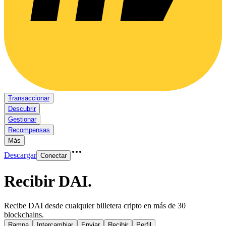
Transaccionar
Descubrir
Gestionar
Recompensas
Más
Descargar
Conectar
Recibir DAI
.
Recibe DAI desde cualquier billetera cripto en más de 30
blockchains.
Rampa
Intercambiar
Enviar
Recibir
Perfil