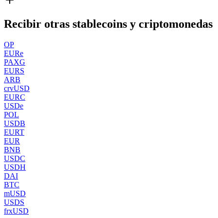
Recibir otras stablecoins y criptomonedas
OP
EURe
PAXG
EURS
ARB
crvUSD
EURC
USDe
POL
USDB
EURT
EUR
BNB
USDC
USDH
DAI
BTC
mUSD
USDS
frxUSD