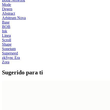
Boba Network
Mode
Degen
Abstract
Arbitrum Nova
Base
BOB
Ink
Linea
Scroll
Shape
Soneium
Superseed
zkSync Era
Zora
Sugerido para ti