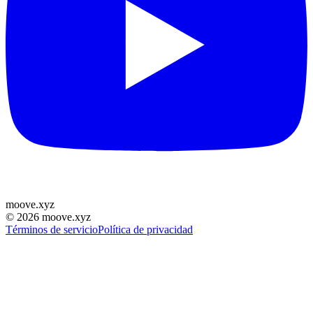
moove
.
xyz
©
2026
moove.xyz
Términos de servicio
Política de privacidad