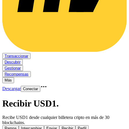
Transaccionar
Descubrir
Gestionar
Recompensas
Más
Descargar
Conectar
Recibir USD1
.
Recibe USD1 desde cualquier billetera cripto en más de 30
blockchains.
Rampa
Intercambiar
Enviar
Recibir
Perfil