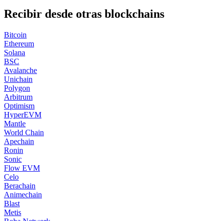
Recibir desde otras blockchains
Bitcoin
Ethereum
Solana
BSC
Avalanche
Unichain
Polygon
Arbitrum
Optimism
HyperEVM
Mantle
World Chain
Apechain
Ronin
Sonic
Flow EVM
Celo
Berachain
Animechain
Blast
Metis