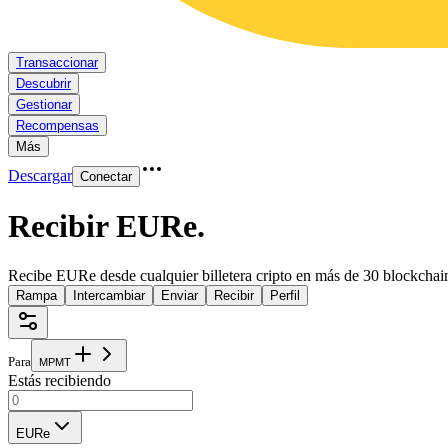
Transaccionar
Descubrir
Gestionar
Recompensas
Más
Descargar
Conectar
Recibir EURe
.
Recibe EURe desde cualquier billetera cripto en más de 30 blockchai
Rampa
Intercambiar
Enviar
Recibir
Perfil
Para
M
P
M
T
Estás recibiendo
EURe