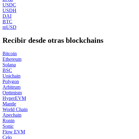
USDC
USDH
DAI
BTC
mUSD
Recibir desde otras blockchains
Bitcoin
Ethereum
Solana
BSC
Unichain
Polygon
Arbitrum
Optimism
HyperEVM
Mantle
World Chain
Apechain
Ronin
Sonic
Flow EVM
Celo