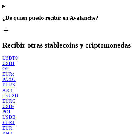
¿De quién puedo recibir en Avalanche?
Recibir otras stablecoins y criptomonedas
USDT0
USD1
OP
EURe
PAXG
EURS
ARB
crvUSD
EURC
USDe
POL
USDB
EURT
EUR
BNB