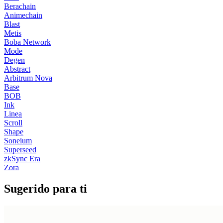
Berachain
Animechain
Blast
Metis
Boba Network
Mode
Degen
Abstract
Arbitrum Nova
Base
BOB
Ink
Linea
Scroll
Shape
Soneium
Superseed
zkSync Era
Zora
Sugerido para ti