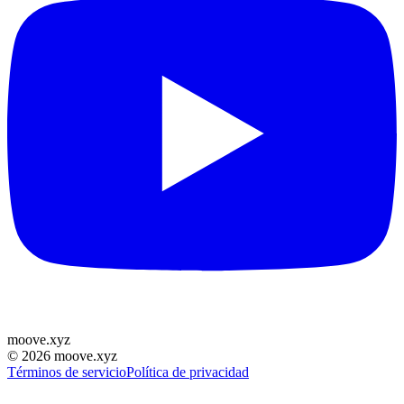
moove
.
xyz
©
2026
moove.xyz
Términos de servicio
Política de privacidad