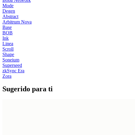
Boba Network
Mode
Degen
Abstract
Arbitrum Nova
Base
BOB
Ink
Linea
Scroll
Shape
Soneium
Superseed
zkSync Era
Zora
Sugerido para ti