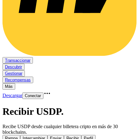
Transaccionar
Descubrir
Gestionar
Recompensas
Más
Descargar
Conectar
Recibir USDP
.
Recibe USDP desde cualquier billetera cripto en más de 30
blockchains.
Rampa
Intercambiar
Enviar
Recibir
Perfil