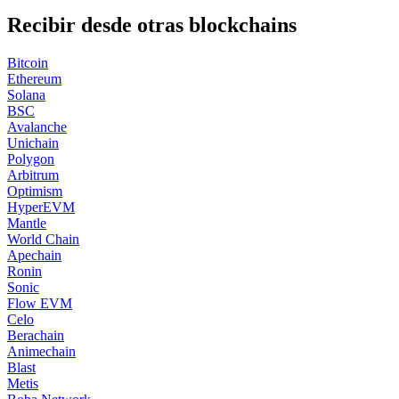
Recibir desde otras blockchains
Bitcoin
Ethereum
Solana
BSC
Avalanche
Unichain
Polygon
Arbitrum
Optimism
HyperEVM
Mantle
World Chain
Apechain
Ronin
Sonic
Flow EVM
Celo
Berachain
Animechain
Blast
Metis