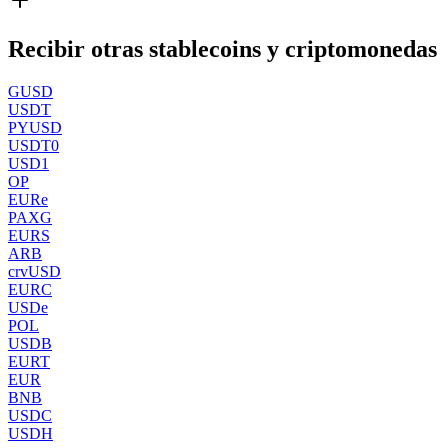
Recibir otras stablecoins y criptomonedas
GUSD
USDT
PYUSD
USDT0
USD1
OP
EURe
PAXG
EURS
ARB
crvUSD
EURC
USDe
POL
USDB
EURT
EUR
BNB
USDC
USDH