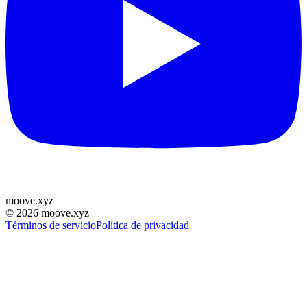
moove
.
xyz
©
2026
moove.xyz
Términos de servicio
Política de privacidad