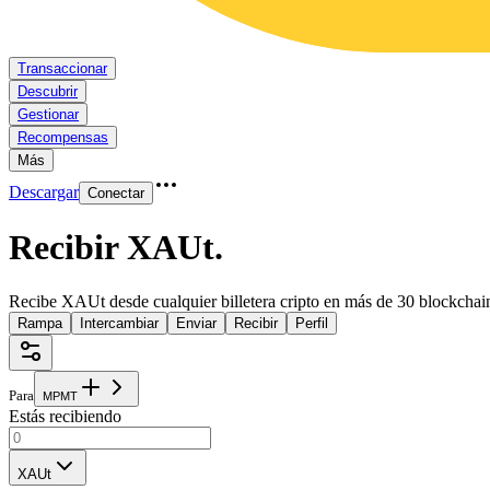
Transaccionar
Descubrir
Gestionar
Recompensas
Más
Descargar
Conectar
Recibir XAUt
.
Recibe XAUt desde cualquier billetera cripto en más de 30 blockchai
Rampa
Intercambiar
Enviar
Recibir
Perfil
Para
M
P
M
T
Estás recibiendo
XAUt