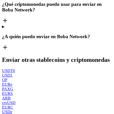
¿Qué criptomonedas puedo usar para enviar en
Boba Network?
¿A quién puedo enviar en Boba Network?
Enviar otras stablecoins y criptomonedas
USDT0
USD1
OP
EURe
PAXG
EURS
ARB
crvUSD
EURC
USDe