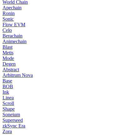
World Chain
Apechain
Ronin
Sonic
Flow EVM
Celo
Berachain
Animechain
Blast
Metis
Mode
Degen
Abstract
Arbitrum Nova
Base
BOB
Ink
Linea
Scroll
Shape
Soneium
Superseed
zkSync Era
Zora