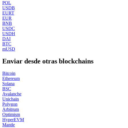
POL
USDB
EURT
EUR
BNB
USDC
USDH
DAI
BTC
mUSD
Enviar desde otras blockchains
Bitcoin
Ethereum
Solana
BSC
Avalanche
Unichain
Polygon
Arbitrum
Optimism
HyperEVM
Mantle