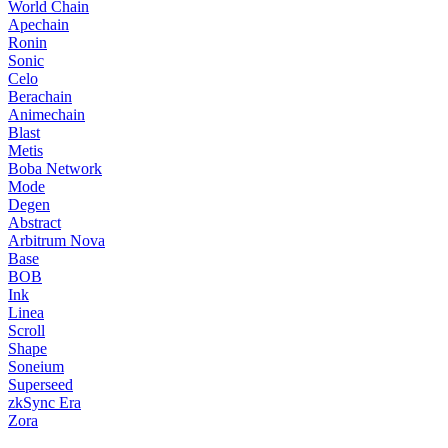
World Chain
Apechain
Ronin
Sonic
Celo
Berachain
Animechain
Blast
Metis
Boba Network
Mode
Degen
Abstract
Arbitrum Nova
Base
BOB
Ink
Linea
Scroll
Shape
Soneium
Superseed
zkSync Era
Zora