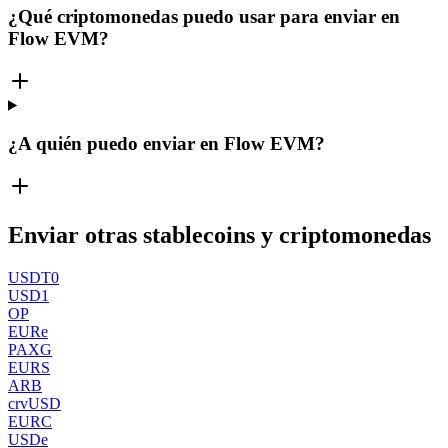
¿Qué criptomonedas puedo usar para enviar en
Flow EVM?
¿A quién puedo enviar en Flow EVM?
Enviar otras stablecoins y criptomonedas
USDT0
USD1
OP
EURe
PAXG
EURS
ARB
crvUSD
EURC
USDe