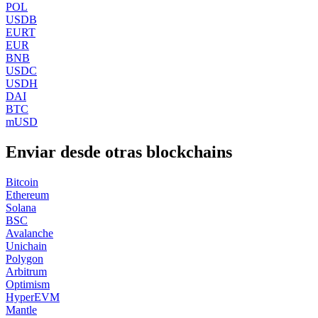
POL
USDB
EURT
EUR
BNB
USDC
USDH
DAI
BTC
mUSD
Enviar desde otras blockchains
Bitcoin
Ethereum
Solana
BSC
Avalanche
Unichain
Polygon
Arbitrum
Optimism
HyperEVM
Mantle