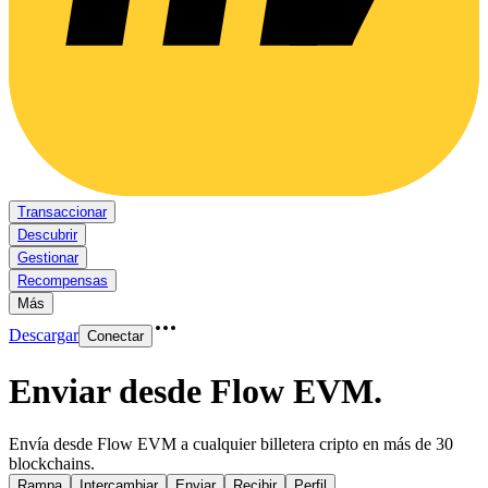
Transaccionar
Descubrir
Gestionar
Recompensas
Más
Descargar
Conectar
Enviar desde Flow EVM
.
Envía desde Flow EVM a cualquier billetera cripto en más de 30
blockchains.
Rampa
Intercambiar
Enviar
Recibir
Perfil