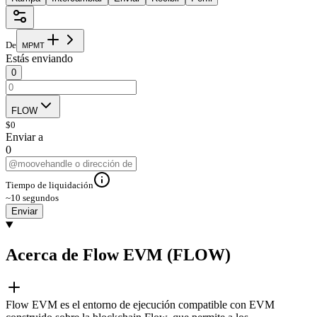
De
M
P
M
T
Estás enviando
0
FLOW
$
0
Enviar a
0
Tiempo de liquidación
~10 segundos
Enviar
Acerca de Flow EVM (FLOW)
Flow EVM es el entorno de ejecución compatible con EVM