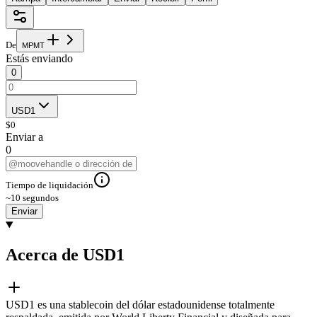
De
M
P
M
T
Estás enviando
0
USD1
$
0
Enviar a
0
Tiempo de liquidación
~10 segundos
Enviar
Acerca de USD1
USD1 es una stablecoin del dólar estadounidense totalmente