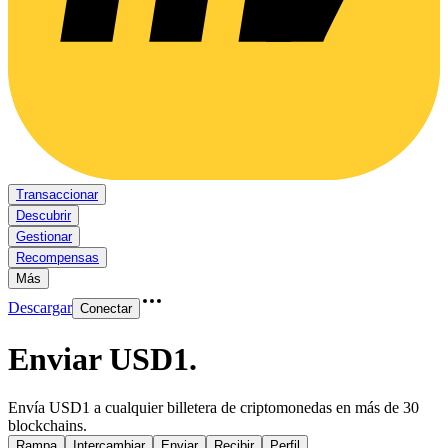
Transaccionar
Descubrir
Gestionar
Recompensas
Más
Descargar
Conectar
Enviar USD1
.
Envía USD1 a cualquier billetera de criptomonedas en más de 30
blockchains.
Rampa
Intercambiar
Enviar
Recibir
Perfil