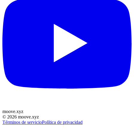
moove
.
xyz
©
2026
moove.xyz
Términos de servicio
Política de privacidad