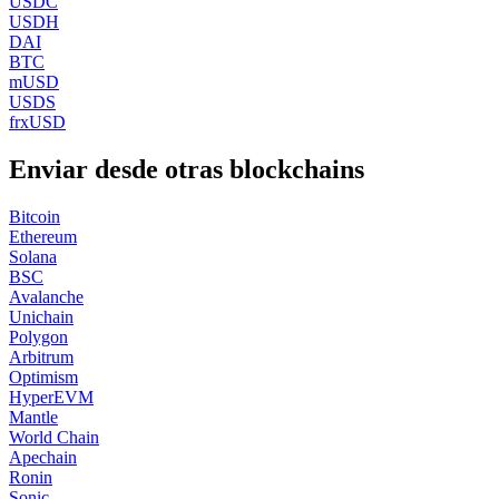
USDC
USDH
DAI
BTC
mUSD
USDS
frxUSD
Enviar desde otras blockchains
Bitcoin
Ethereum
Solana
BSC
Avalanche
Unichain
Polygon
Arbitrum
Optimism
HyperEVM
Mantle
World Chain
Apechain
Ronin
Sonic