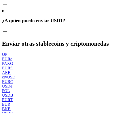
¿A quién puedo enviar USD1?
Enviar otras stablecoins y criptomonedas
OP
EURe
PAXG
EURS
ARB
crvUSD
EURC
USDe
POL
USDB
EURT
EUR
BNB