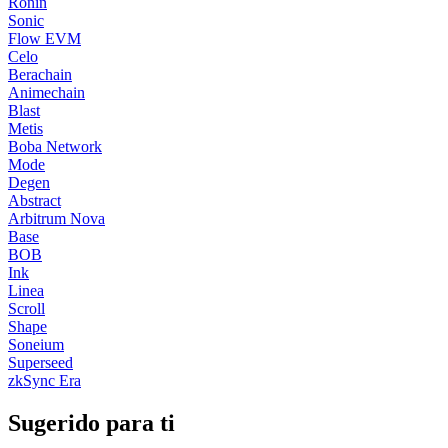
Ronin
Sonic
Flow EVM
Celo
Berachain
Animechain
Blast
Metis
Boba Network
Mode
Degen
Abstract
Arbitrum Nova
Base
BOB
Ink
Linea
Scroll
Shape
Soneium
Superseed
zkSync Era
Sugerido para ti