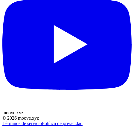
moove
.
xyz
©
2026
moove.xyz
Términos de servicio
Política de privacidad