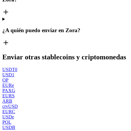
¿A quién puedo enviar en Zora?
Enviar otras stablecoins y criptomonedas
USDT0
USD1
OP
EURe
PAXG
EURS
ARB
crvUSD
EURC
USDe
POL
USDB