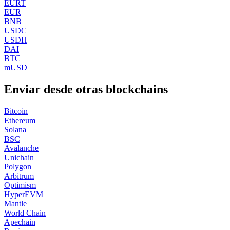
EURT
EUR
BNB
USDC
USDH
DAI
BTC
mUSD
Enviar desde otras blockchains
Bitcoin
Ethereum
Solana
BSC
Avalanche
Unichain
Polygon
Arbitrum
Optimism
HyperEVM
Mantle
World Chain
Apechain