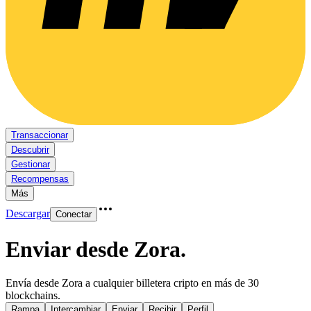
Transaccionar
Descubrir
Gestionar
Recompensas
Más
Descargar
Conectar
Enviar desde Zora
.
Envía desde Zora a cualquier billetera cripto en más de 30
blockchains.
Rampa
Intercambiar
Enviar
Recibir
Perfil