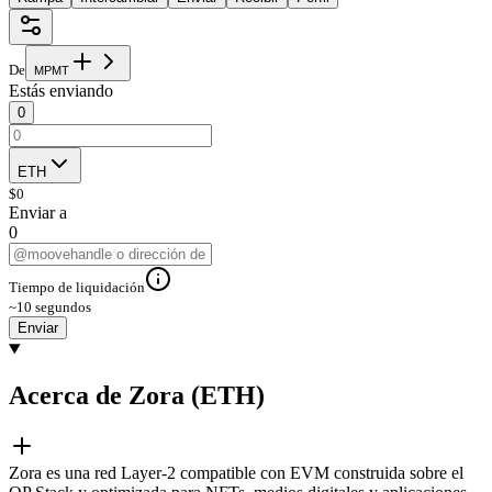
De
M
P
M
T
Estás enviando
0
ETH
$
0
Enviar a
0
Tiempo de liquidación
~10 segundos
Enviar
Acerca de Zora (ETH)
Zora es una red Layer-2 compatible con EVM construida sobre el