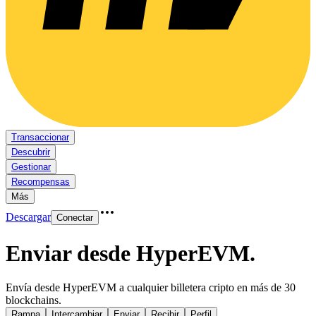
Transaccionar
Descubrir
Gestionar
Recompensas
Más
Descargar
Conectar
Enviar desde HyperEVM
.
Envía desde HyperEVM a cualquier billetera cripto en más de 30
blockchains.
Rampa
Intercambiar
Enviar
Recibir
Perfil