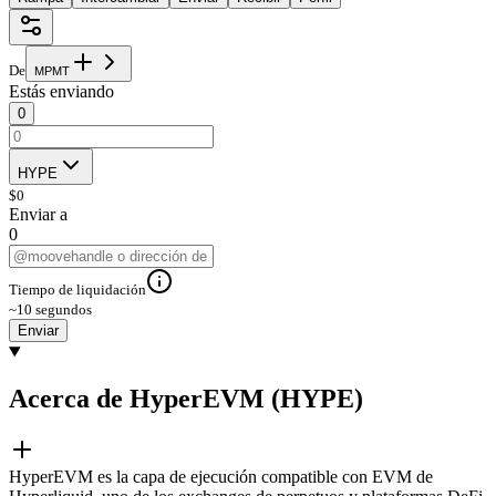
De
M
P
M
T
Estás enviando
0
HYPE
$
0
Enviar a
0
Tiempo de liquidación
~10 segundos
Enviar
Acerca de HyperEVM (HYPE)
HyperEVM es la capa de ejecución compatible con EVM de