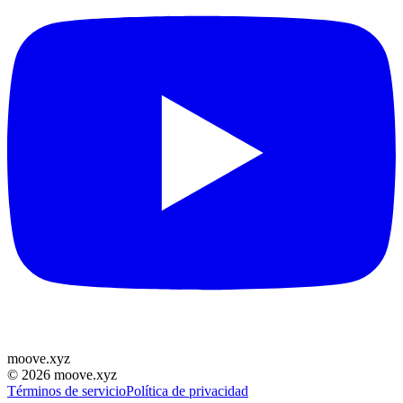
moove
.
xyz
©
2026
moove.xyz
Términos de servicio
Política de privacidad