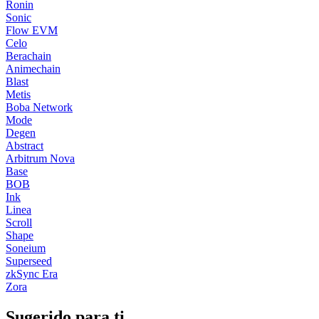
Ronin
Sonic
Flow EVM
Celo
Berachain
Animechain
Blast
Metis
Boba Network
Mode
Degen
Abstract
Arbitrum Nova
Base
BOB
Ink
Linea
Scroll
Shape
Soneium
Superseed
zkSync Era
Zora
Sugerido para ti