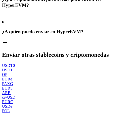
HyperEVM?
¿A quién puedo enviar en HyperEVM?
Enviar otras stablecoins y criptomonedas
USDT0
USD1
OP
EURe
PAXG
EURS
ARB
crvUSD
EURC
USDe
POL