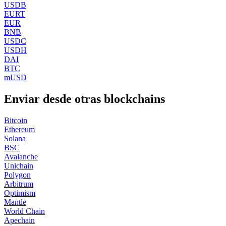
USDB
EURT
EUR
BNB
USDC
USDH
DAI
BTC
mUSD
Enviar desde otras blockchains
Bitcoin
Ethereum
Solana
BSC
Avalanche
Unichain
Polygon
Arbitrum
Optimism
Mantle
World Chain
Apechain