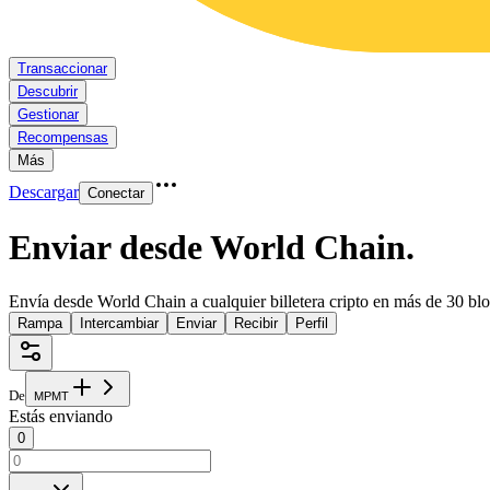
Transaccionar
Descubrir
Gestionar
Recompensas
Más
Descargar
Conectar
Enviar desde World Chain
.
Envía desde World Chain a cualquier billetera cripto en más de 30 bl
Rampa
Intercambiar
Enviar
Recibir
Perfil
De
M
P
M
T
Estás enviando
0