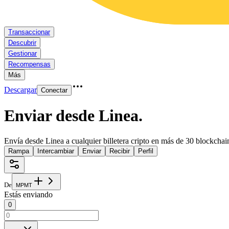
Transaccionar
Descubrir
Gestionar
Recompensas
Más
Descargar
Conectar
Enviar desde Linea
.
Envía desde Linea a cualquier billetera cripto en más de 30 blockchai
Rampa
Intercambiar
Enviar
Recibir
Perfil
De
M
P
M
T
Estás enviando
0