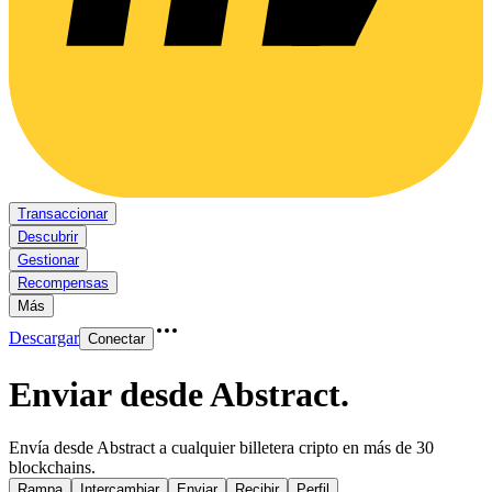
Transaccionar
Descubrir
Gestionar
Recompensas
Más
Descargar
Conectar
Enviar desde Abstract
.
Envía desde Abstract a cualquier billetera cripto en más de 30
blockchains.
Rampa
Intercambiar
Enviar
Recibir
Perfil