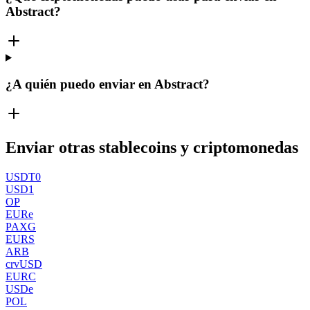
Abstract?
¿A quién puedo enviar en Abstract?
Enviar otras stablecoins y criptomonedas
USDT0
USD1
OP
EURe
PAXG
EURS
ARB
crvUSD
EURC
USDe
POL