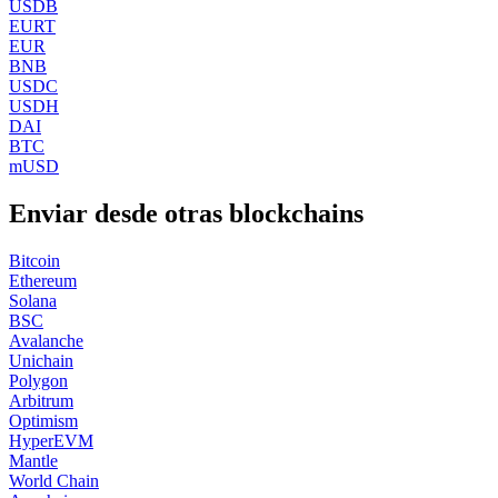
USDB
EURT
EUR
BNB
USDC
USDH
DAI
BTC
mUSD
Enviar desde otras blockchains
Bitcoin
Ethereum
Solana
BSC
Avalanche
Unichain
Polygon
Arbitrum
Optimism
HyperEVM
Mantle
World Chain