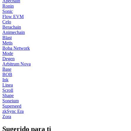
Apechain
Ronin
Sonic
Flow EVM
Celo
Berachain
Animechain
Blast
Metis
Boba Network
Mode
Degen
Arbitrum Nova
Base
BOB
Ink
Linea
Scroll
Shape
Soneium
Superseed
zkSync Era
Zora
Sugerido para ti