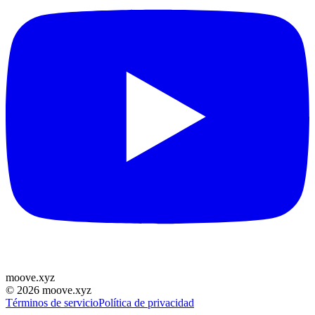
moove
.
xyz
©
2026
moove.xyz
Términos de servicio
Política de privacidad