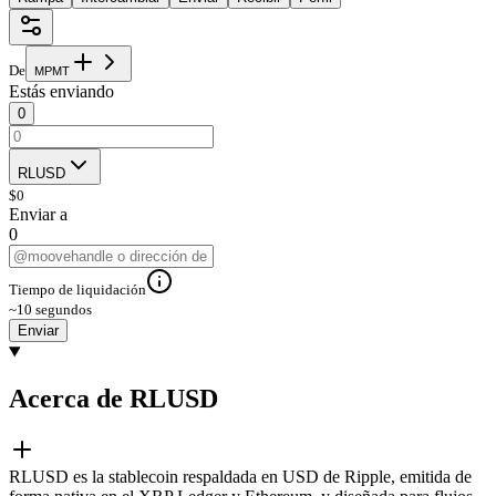
De
M
P
M
T
Estás enviando
0
RLUSD
$
0
Enviar a
0
Tiempo de liquidación
~10 segundos
Enviar
Acerca de RLUSD
RLUSD es la stablecoin respaldada en USD de Ripple, emitida de