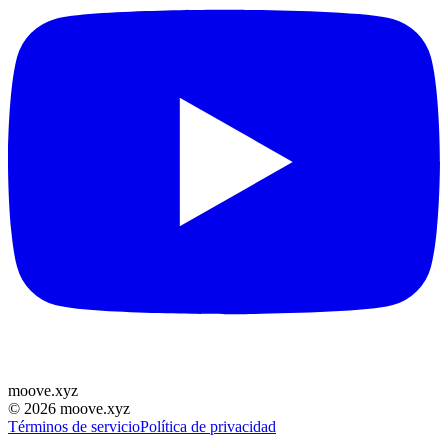
moove
.
xyz
©
2026
moove.xyz
Términos de servicio
Política de privacidad