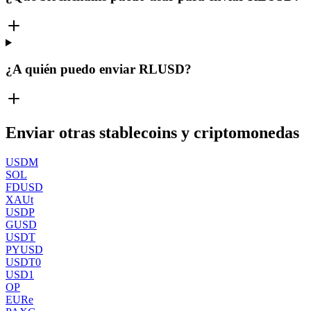
¿A quién puedo enviar RLUSD?
Enviar otras stablecoins y criptomonedas
USDM
SOL
FDUSD
XAUt
USDP
GUSD
USDT
PYUSD
USDT0
USD1
OP
EURe