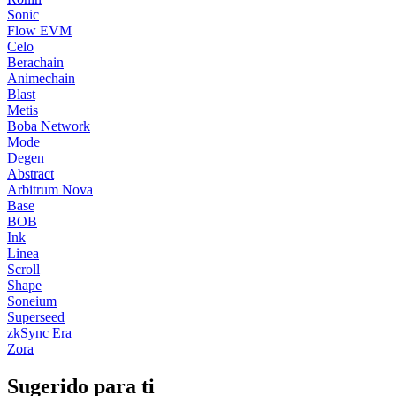
Sonic
Flow EVM
Celo
Berachain
Animechain
Blast
Metis
Boba Network
Mode
Degen
Abstract
Arbitrum Nova
Base
BOB
Ink
Linea
Scroll
Shape
Soneium
Superseed
zkSync Era
Zora
Sugerido para ti