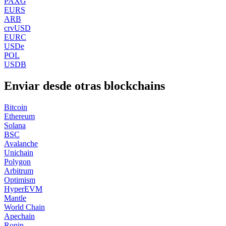
PAXG
EURS
ARB
crvUSD
EURC
USDe
POL
USDB
Enviar desde otras blockchains
Bitcoin
Ethereum
Solana
BSC
Avalanche
Unichain
Polygon
Arbitrum
Optimism
HyperEVM
Mantle
World Chain
Apechain
Ronin