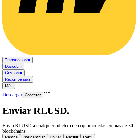
Transaccionar
Descubrir
Gestionar
Recompensas
Más
Descargar
Conectar
Enviar RLUSD
.
Envía RLUSD a cualquier billetera de criptomonedas en más de 30
blockchains.
Rampa
Intercambiar
Enviar
Recibir
Perfil