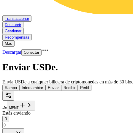
Transaccionar
Descubrir
Gestionar
Recompensas
Más
Descargar
Conectar
Enviar USDe
.
Envía USDe a cualquier billetera de criptomonedas en más de 30 blo
Rampa
Intercambiar
Enviar
Recibir
Perfil
De
M
P
M
T
Estás enviando
0