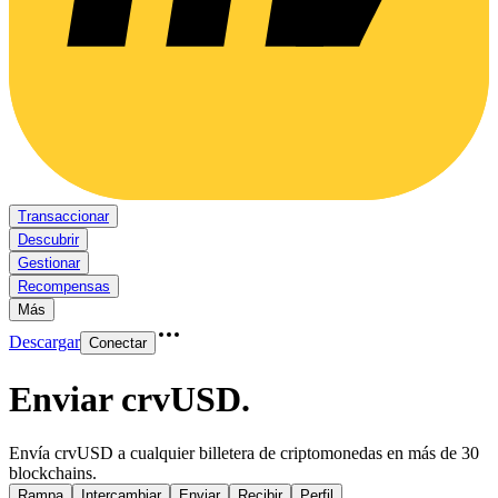
Transaccionar
Descubrir
Gestionar
Recompensas
Más
Descargar
Conectar
Enviar crvUSD
.
Envía crvUSD a cualquier billetera de criptomonedas en más de 30
blockchains.
Rampa
Intercambiar
Enviar
Recibir
Perfil