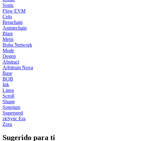
Sonic
Flow EVM
Celo
Berachain
Animechain
Blast
Metis
Boba Network
Mode
Degen
Abstract
Arbitrum Nova
Base
BOB
Ink
Linea
Scroll
Shape
Soneium
Superseed
zkSync Era
Zora
Sugerido para ti