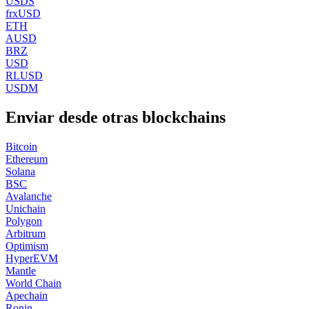
USDS
frxUSD
ETH
AUSD
BRZ
USD
RLUSD
USDM
Enviar desde otras blockchains
Bitcoin
Ethereum
Solana
BSC
Avalanche
Unichain
Polygon
Arbitrum
Optimism
HyperEVM
Mantle
World Chain
Apechain
Ronin