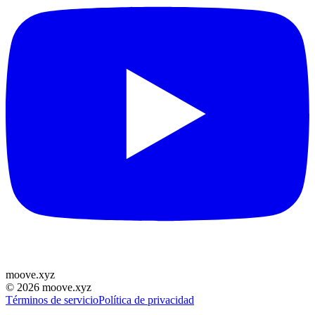
moove
.
xyz
©
2026
moove.xyz
Términos de servicio
Política de privacidad