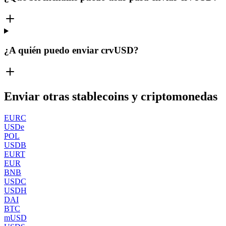
¿A quién puedo enviar crvUSD?
Enviar otras stablecoins y criptomonedas
EURC
USDe
POL
USDB
EURT
EUR
BNB
USDC
USDH
DAI
BTC
mUSD