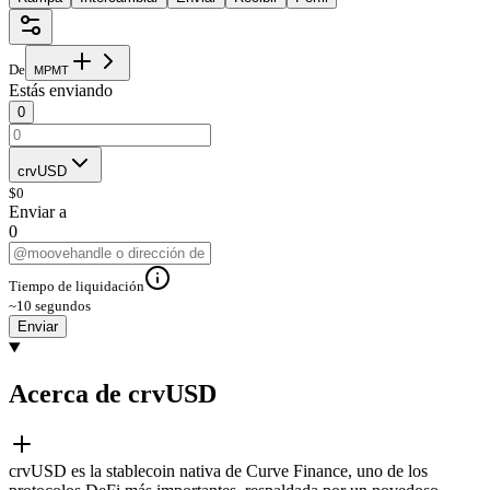
De
M
P
M
T
Estás enviando
0
crvUSD
$
0
Enviar a
0
Tiempo de liquidación
~10 segundos
Enviar
Acerca de crvUSD
crvUSD es la stablecoin nativa de Curve Finance, uno de los