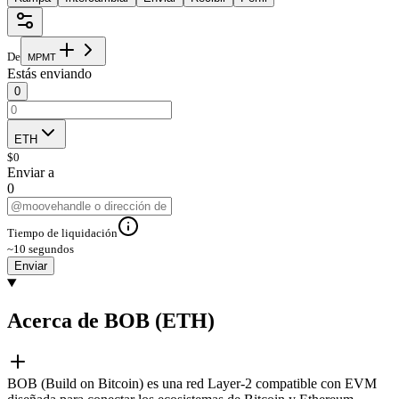
De
M
P
M
T
Estás enviando
0
ETH
$
0
Enviar a
0
Tiempo de liquidación
~10 segundos
Enviar
Acerca de BOB (ETH)
BOB (Build on Bitcoin) es una red Layer-2 compatible con EVM