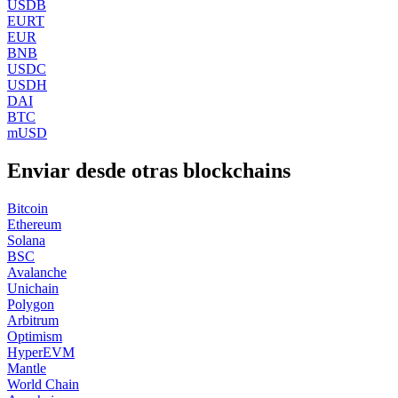
USDB
EURT
EUR
BNB
USDC
USDH
DAI
BTC
mUSD
Enviar desde otras blockchains
Bitcoin
Ethereum
Solana
BSC
Avalanche
Unichain
Polygon
Arbitrum
Optimism
HyperEVM
Mantle
World Chain