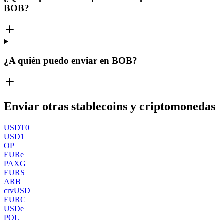
BOB?
¿A quién puedo enviar en BOB?
Enviar otras stablecoins y criptomonedas
USDT0
USD1
OP
EURe
PAXG
EURS
ARB
crvUSD
EURC
USDe
POL