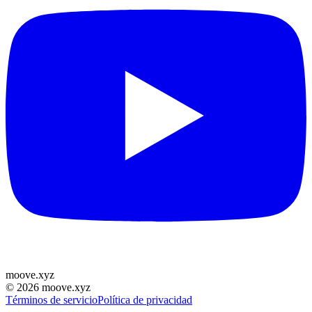
moove
.
xyz
©
2026
moove.xyz
Términos de servicio
Política de privacidad