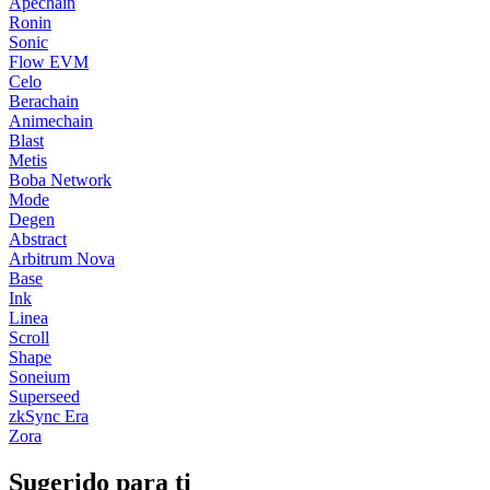
Apechain
Ronin
Sonic
Flow EVM
Celo
Berachain
Animechain
Blast
Metis
Boba Network
Mode
Degen
Abstract
Arbitrum Nova
Base
Ink
Linea
Scroll
Shape
Soneium
Superseed
zkSync Era
Zora
Sugerido para ti