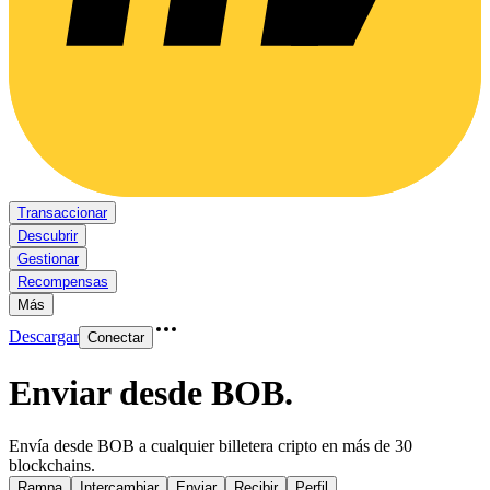
Transaccionar
Descubrir
Gestionar
Recompensas
Más
Descargar
Conectar
Enviar desde BOB
.
Envía desde BOB a cualquier billetera cripto en más de 30
blockchains.
Rampa
Intercambiar
Enviar
Recibir
Perfil