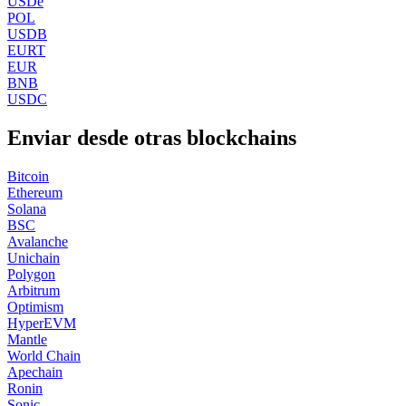
USDe
POL
USDB
EURT
EUR
BNB
USDC
Enviar desde otras blockchains
Bitcoin
Ethereum
Solana
BSC
Avalanche
Unichain
Polygon
Arbitrum
Optimism
HyperEVM
Mantle
World Chain
Apechain
Ronin
Sonic