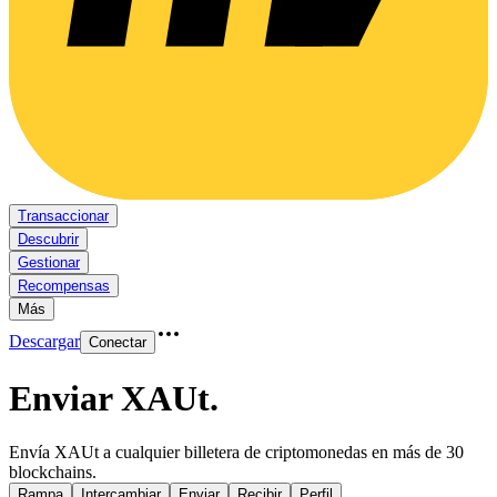
Transaccionar
Descubrir
Gestionar
Recompensas
Más
Descargar
Conectar
Enviar XAUt
.
Envía XAUt a cualquier billetera de criptomonedas en más de 30
blockchains.
Rampa
Intercambiar
Enviar
Recibir
Perfil