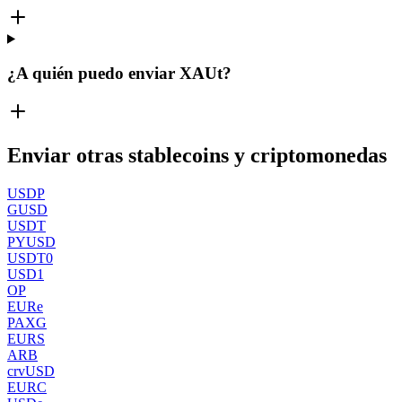
¿A quién puedo enviar XAUt?
Enviar otras stablecoins y criptomonedas
USDP
GUSD
USDT
PYUSD
USDT0
USD1
OP
EURe
PAXG
EURS
ARB
crvUSD
EURC