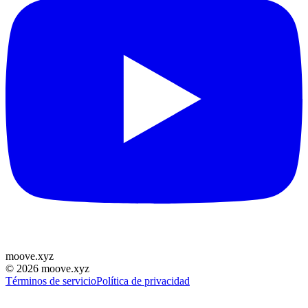
moove
.
xyz
©
2026
moove.xyz
Términos de servicio
Política de privacidad