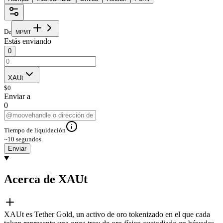
De
M
P
M
T
Estás enviando
0
XAUt
$
0
Enviar a
0
Tiempo de liquidación
~10 segundos
Enviar
Acerca de XAUt
XAUt es Tether Gold, un activo de oro tokenizado en el que cada