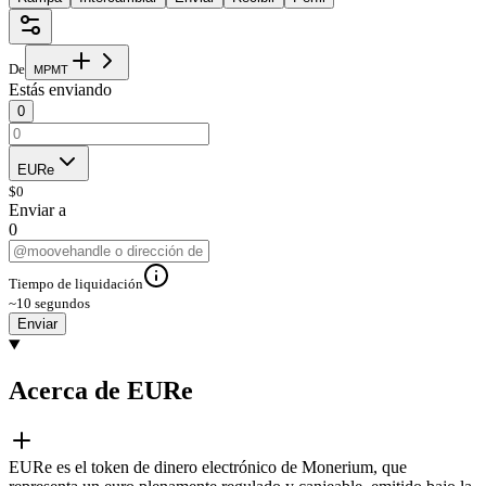
De
M
P
M
T
Estás enviando
0
EURe
$
0
Enviar a
0
Tiempo de liquidación
~10 segundos
Enviar
Acerca de EURe
EURe es el token de dinero electrónico de Monerium, que