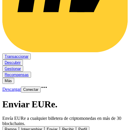
Transaccionar
Descubrir
Gestionar
Recompensas
Más
Descargar
Conectar
Enviar EURe
.
Envía EURe a cualquier billetera de criptomonedas en más de 30
blockchains.
Rampa
Intercambiar
Enviar
Recibir
Perfil