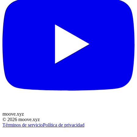
moove
.
xyz
©
2026
moove.xyz
Términos de servicio
Política de privacidad