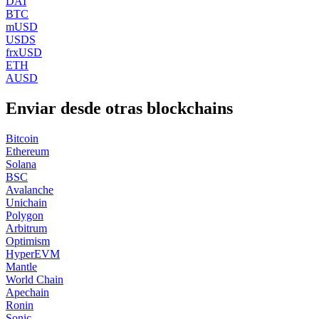
DAI
BTC
mUSD
USDS
frxUSD
ETH
AUSD
Enviar desde otras blockchains
Bitcoin
Ethereum
Solana
BSC
Avalanche
Unichain
Polygon
Arbitrum
Optimism
HyperEVM
Mantle
World Chain
Apechain
Ronin
Sonic