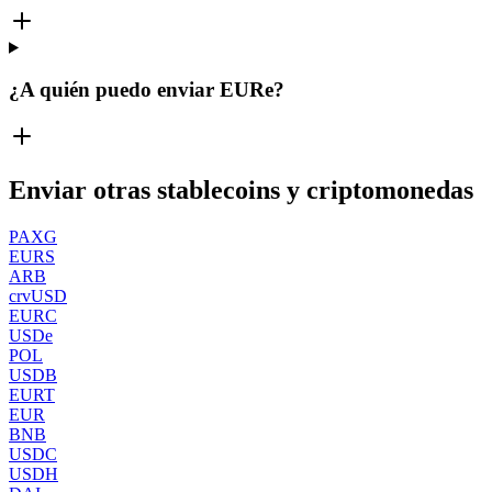
¿A quién puedo enviar EURe?
Enviar otras stablecoins y criptomonedas
PAXG
EURS
ARB
crvUSD
EURC
USDe
POL
USDB
EURT
EUR
BNB
USDC
USDH