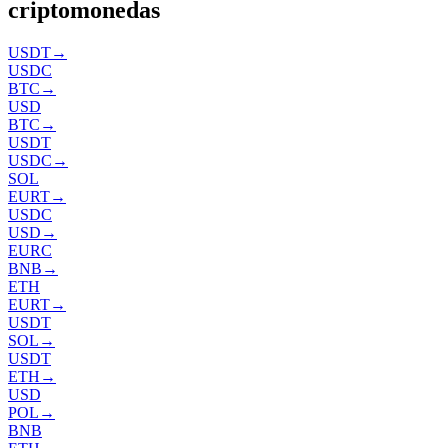
criptomonedas
USDT
→
USDC
BTC
→
USD
BTC
→
USDT
USDC
→
SOL
EURT
→
USDC
USD
→
EURC
BNB
→
ETH
EURT
→
USDT
SOL
→
USDT
ETH
→
USD
POL
→
BNB