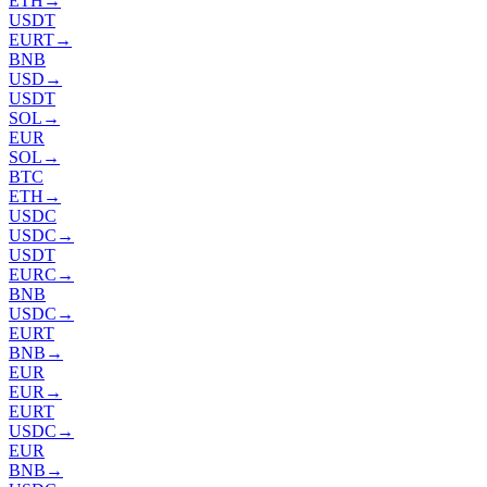
ETH
→
USDT
EURT
→
BNB
USD
→
USDT
SOL
→
EUR
SOL
→
BTC
ETH
→
USDC
USDC
→
USDT
EURC
→
BNB
USDC
→
EURT
BNB
→
EUR
EUR
→
EURT
USDC
→
EUR
BNB
→