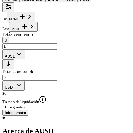
De
M
P
M
T
Para
M
P
M
T
Estás vendiendo
0
AUSD
Estás comprando
USDT
$
0
Tiempo de liquidación
~10 segundos
Intercambiar
Acerca de AUSD