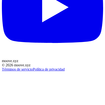
moove
.
xyz
©
2026
moove.xyz
Términos de servicio
Política de privacidad