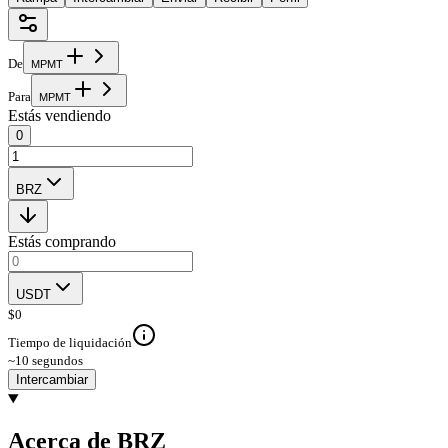
De
M
P
M
T
Para
M
P
M
T
Estás vendiendo
0
BRZ
Estás comprando
USDT
$
0
Tiempo de liquidación
~10 segundos
Intercambiar
Acerca de BRZ