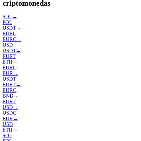
criptomonedas
SOL
→
POL
USDT
→
EURC
EURC
→
USD
USDT
→
EURT
ETH
→
EURC
EUR
→
USDT
EURT
→
EURC
BNB
→
EURT
USD
→
USDC
EUR
→
USD
ETH
→
SOL