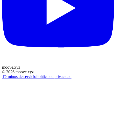
moove
.
xyz
©
2026
moove.xyz
Términos de servicio
Política de privacidad