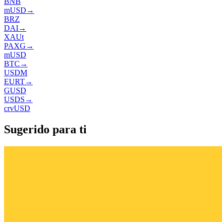
BNB
mUSD
→
BRZ
DAI
→
XAUt
PAXG
→
mUSD
BTC
→
USDM
EURT
→
GUSD
USDS
→
crvUSD
Sugerido para ti