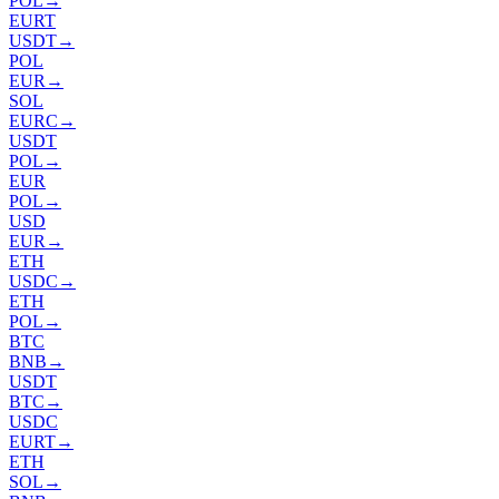
POL
→
EURT
USDT
→
POL
EUR
→
SOL
EURC
→
USDT
POL
→
EUR
POL
→
USD
EUR
→
ETH
USDC
→
ETH
POL
→
BTC
BNB
→
USDT
BTC
→
USDC
EURT
→
ETH
SOL
→