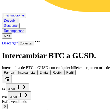
Transaccionar
Descubrir
Gestionar
Recompensas
Más
Descargar
Conectar
Intercambiar BTC a GUSD
.
Intercambia de BTC a GUSD con cualquier billetera cripto en más de
Rampa
Intercambiar
Enviar
Recibir
Perfil
De
M
P
M
T
Para
M
P
M
T
Estás vendiendo
0