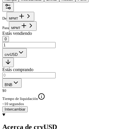
De
M
P
M
T
Para
M
P
M
T
Estás vendiendo
0
crvUSD
Estás comprando
BNB
$
0
Tiempo de liquidación
~10 segundos
Intercambiar
Acerca de crvUSD