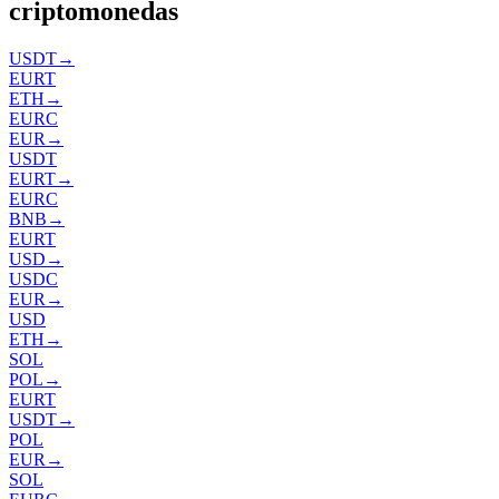
criptomonedas
USDT
→
EURT
ETH
→
EURC
EUR
→
USDT
EURT
→
EURC
BNB
→
EURT
USD
→
USDC
EUR
→
USD
ETH
→
SOL
POL
→
EURT
USDT
→
POL
EUR
→
SOL