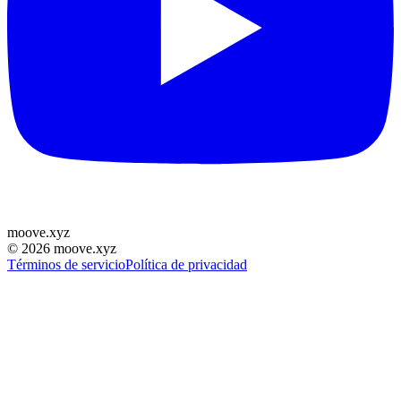
moove
.
xyz
©
2026
moove.xyz
Términos de servicio
Política de privacidad