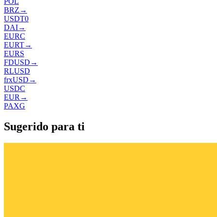
POL
BRZ
→
USDT0
DAI
→
EURC
EURT
→
EURS
FDUSD
→
RLUSD
frxUSD
→
USDC
EUR
→
PAXG
Sugerido para ti