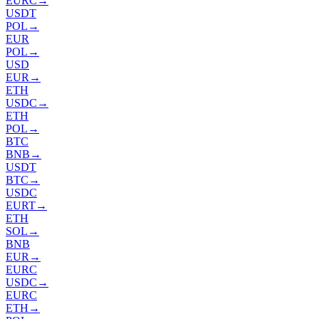
EURC
→
USDT
POL
→
EUR
POL
→
USD
EUR
→
ETH
USDC
→
ETH
POL
→
BTC
BNB
→
USDT
BTC
→
USDC
EURT
→
ETH
SOL
→
BNB
EUR
→
EURC
USDC
→
EURC
ETH
→