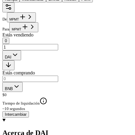
De
M
P
M
T
Para
M
P
M
T
Estás vendiendo
0
DAI
Estás comprando
BNB
$
0
Tiempo de liquidación
~10 segundos
Intercambiar
Acerca de DAI