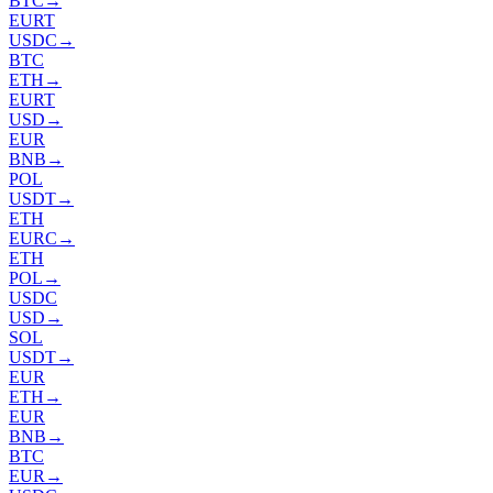
BTC
→
EURT
USDC
→
BTC
ETH
→
EURT
USD
→
EUR
BNB
→
POL
USDT
→
ETH
EURC
→
ETH
POL
→
USDC
USD
→
SOL
USDT
→
EUR
ETH
→
EUR
BNB
→
BTC
EUR
→