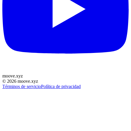
moove
.
xyz
©
2026
moove.xyz
Términos de servicio
Política de privacidad