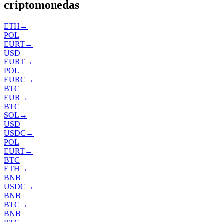
criptomonedas
ETH
→
POL
EURT
→
USD
EURT
→
POL
EURC
→
BTC
EUR
→
BTC
SOL
→
USD
USDC
→
POL
EURT
→
BTC
ETH
→
BNB
USDC
→
BNB
BTC
→
BNB