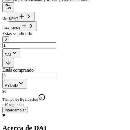
De
M
P
M
T
Para
M
P
M
T
Estás vendiendo
0
DAI
Estás comprando
PYUSD
$
0
Tiempo de liquidación
~10 segundos
Intercambiar
Acerca de DAI