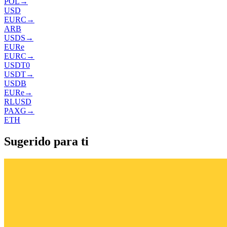
POL
→
USD
EURC
→
ARB
USDS
→
EURe
EURC
→
USDT0
USDT
→
USDB
EURe
→
RLUSD
PAXG
→
ETH
Sugerido para ti