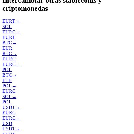
Intercambiar otras stablecoins y
criptomonedas
EURT
→
SOL
EURC
→
EURT
BTC
→
EUR
BTC
→
EURC
EURC
→
POL
BTC
→
ETH
POL
→
EURC
SOL
→
POL
USDT
→
EURC
EURC
→
USD
USDT
→