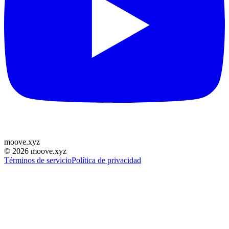
moove
.
xyz
©
2026
moove.xyz
Términos de servicio
Política de privacidad