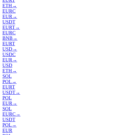
EURT
ETH
→
EURC
EUR
→
USDT
EURT
→
EURC
BNB
→
EURT
USD
→
USDC
EUR
→
USD
ETH
→
SOL
POL
→
EURT
USDT
→
POL
EUR
→
SOL
EURC
→
USDT
POL
→
EUR