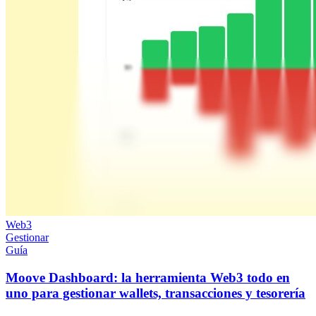
Web3
Gestionar
Guía
Moove Dashboard: la herramienta Web3 todo en
uno para gestionar wallets, transacciones y tesorería