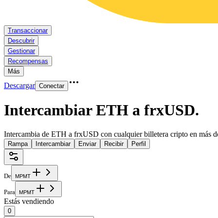
Transaccionar
Descubrir
Gestionar
Recompensas
Más
Descargar
Conectar
Intercambiar ETH a frxUSD
.
Intercambia de ETH a frxUSD con cualquier billetera cripto en más d
Rampa
Intercambiar
Enviar
Recibir
Perfil
De
M
P
M
T
Para
M
P
M
T
Estás vendiendo
0