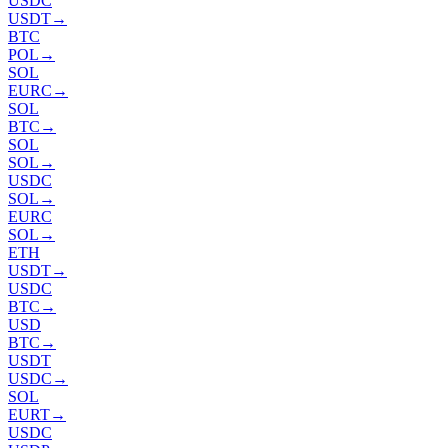
USDC
USDT
→
BTC
POL
→
SOL
EURC
→
SOL
BTC
→
SOL
SOL
→
USDC
SOL
→
EURC
SOL
→
ETH
USDT
→
USDC
BTC
→
USD
BTC
→
USDT
USDC
→
SOL
EURT
→
USDC