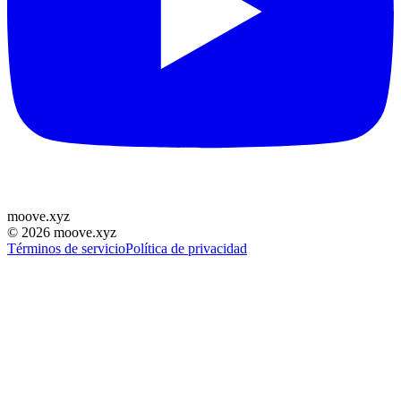
moove
.
xyz
©
2026
moove.xyz
Términos de servicio
Política de privacidad