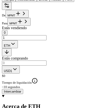
De
M
P
M
T
Para
M
P
M
T
Estás vendiendo
0
ETH
Estás comprando
USD1
$
0
Tiempo de liquidación
~10 segundos
Intercambiar
Acerca de ETH