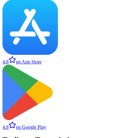
4.8
en App Store
4.8
en Google Play