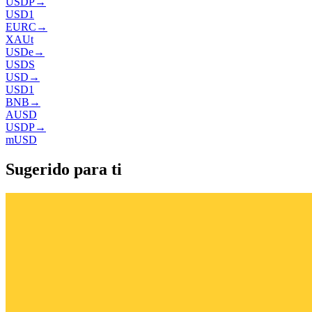
USDP
→
USD1
EURC
→
XAUt
USDe
→
USDS
USD
→
USD1
BNB
→
AUSD
USDP
→
mUSD
Sugerido para ti