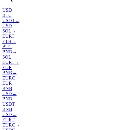
USD
→
BTC
USDT
→
USD
SOL
→
EURT
ETH
→
BTC
BNB
→
SOL
EURT
→
EUR
BNB
→
EURC
EUR
→
BNB
USD
→
BNB
USDT
→
BNB
USD
→
EURT
EURC
→