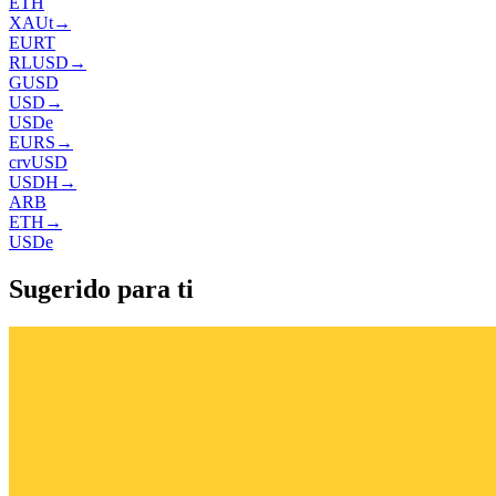
ETH
XAUt
→
EURT
RLUSD
→
GUSD
USD
→
USDe
EURS
→
crvUSD
USDH
→
ARB
ETH
→
USDe
Sugerido para ti