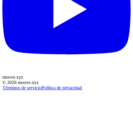
moove
.
xyz
©
2026
moove.xyz
Términos de servicio
Política de privacidad