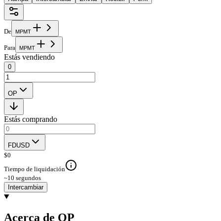
De
M
P
M
T
Para
M
P
M
T
Estás vendiendo
0
OP
Estás comprando
FDUSD
$
0
Tiempo de liquidación
~10 segundos
Intercambiar
Acerca de OP