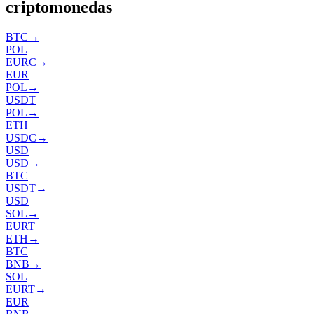
criptomonedas
BTC
→
POL
EURC
→
EUR
POL
→
USDT
POL
→
ETH
USDC
→
USD
USD
→
BTC
USDT
→
USD
SOL
→
EURT
ETH
→
BTC
BNB
→
SOL
EURT
→
EUR