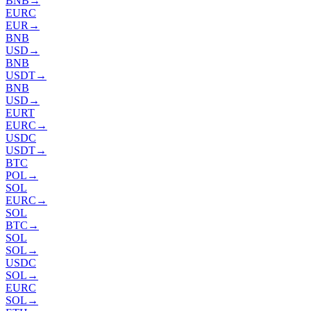
BNB
→
EURC
EUR
→
BNB
USD
→
BNB
USDT
→
BNB
USD
→
EURT
EURC
→
USDC
USDT
→
BTC
POL
→
SOL
EURC
→
SOL
BTC
→
SOL
SOL
→
USDC
SOL
→
EURC
SOL
→