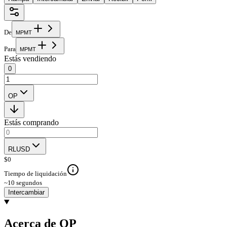
De
M
P
M
T
Para
M
P
M
T
Estás vendiendo
0
OP
Estás comprando
RLUSD
$
0
Tiempo de liquidación
~10 segundos
Intercambiar
Acerca de OP