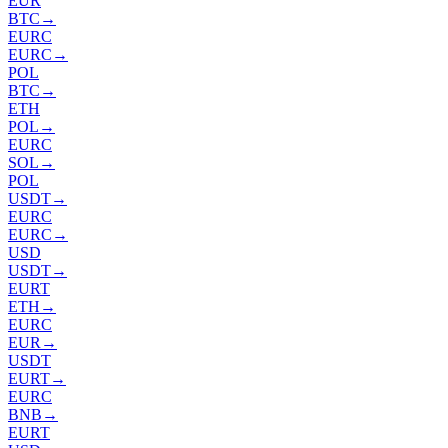
EUR
BTC
→
EURC
EURC
→
POL
BTC
→
ETH
POL
→
EURC
SOL
→
POL
USDT
→
EURC
EURC
→
USD
USDT
→
EURT
ETH
→
EURC
EUR
→
USDT
EURT
→
EURC
BNB
→
EURT