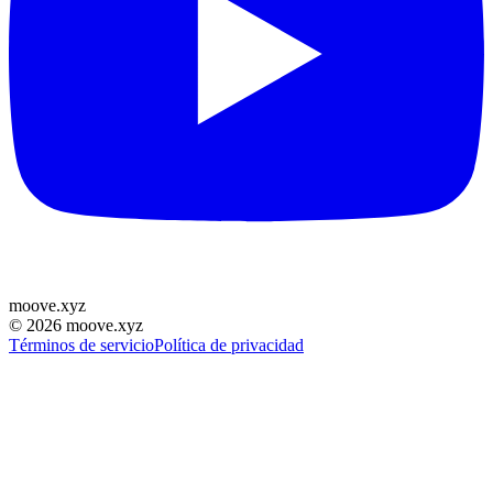
moove
.
xyz
©
2026
moove.xyz
Términos de servicio
Política de privacidad