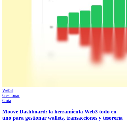
Web3
Gestionar
Guía
Moove Dashboard: la herramienta Web3 todo en
uno para gestionar wallets, transacciones y tesorería