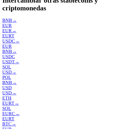
Intercambiar otras stablecoins y
criptomonedas
BNB
→
EUR
EUR
→
EURT
USDC
→
EUR
BNB
→
USDC
USDT
→
SOL
USD
→
POL
BNB
→
USD
USD
→
ETH
EURT
→
SOL
EURC
→
EURT
BTC
→