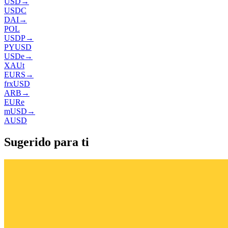
USD
→
USDC
DAI
→
POL
USDP
→
PYUSD
USDe
→
XAUt
EURS
→
frxUSD
ARB
→
EURe
mUSD
→
AUSD
Sugerido para ti