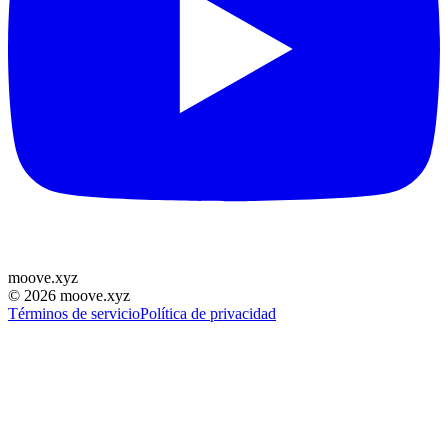
moove
.
xyz
©
2026
moove.xyz
Términos de servicio
Política de privacidad