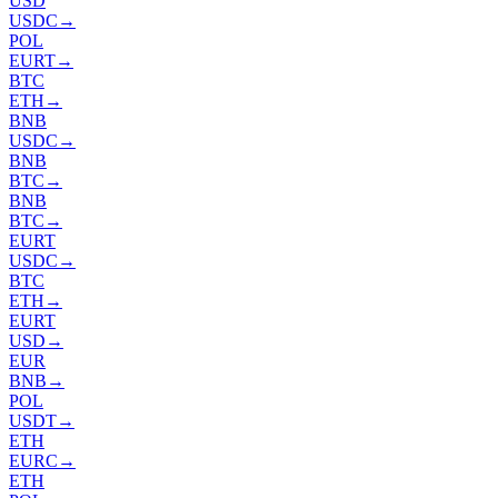
USD
USDC
→
POL
EURT
→
BTC
ETH
→
BNB
USDC
→
BNB
BTC
→
BNB
BTC
→
EURT
USDC
→
BTC
ETH
→
EURT
USD
→
EUR
BNB
→
POL
USDT
→
ETH
EURC
→
ETH