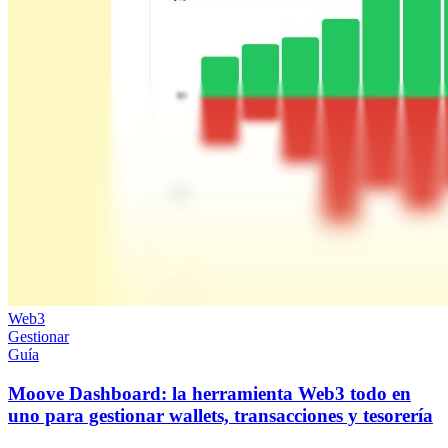
Web3
Gestionar
Guía
Moove Dashboard: la herramienta Web3 todo en
uno para gestionar wallets, transacciones y tesorería