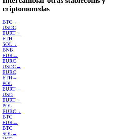
Intercambiar otras stablecoins y
criptomonedas
BTC
→
USDC
EURT
→
ETH
SOL
→
BNB
EUR
→
EURC
USDC
→
EURC
ETH
→
POL
EURT
→
USD
EURT
→
POL
EURC
→
BTC
EUR
→
BTC
SOL
→