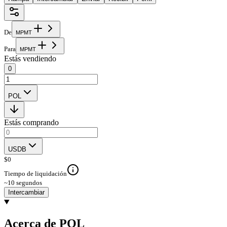
De
M
P
M
T
Para
M
P
M
T
Estás vendiendo
0
POL
Estás comprando
USDB
$
0
Tiempo de liquidación
~10 segundos
Intercambiar
Acerca de POL