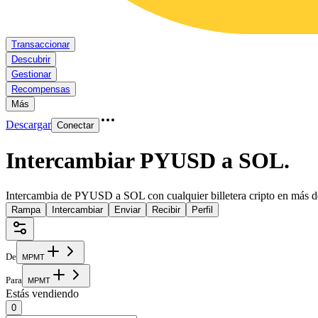
Transaccionar
Descubrir
Gestionar
Recompensas
Más
Descargar
Conectar
Intercambiar PYUSD a SOL
.
Intercambia de PYUSD a SOL con cualquier billetera cripto en más d
Rampa
Intercambiar
Enviar
Recibir
Perfil
De
M
P
M
T
Para
M
P
M
T
Estás vendiendo
0