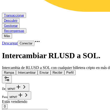
Transaccionar
Descubrir
Gestionar
Recompensas
Más
Descargar
Conectar
Intercambiar RLUSD a SOL
.
Intercambia de RLUSD a SOL con cualquier billetera cripto en más d
Rampa
Intercambiar
Enviar
Recibir
Perfil
De
M
P
M
T
Para
M
P
M
T
Estás vendiendo
0