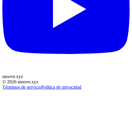
moove
.
xyz
©
2026
moove.xyz
Términos de servicio
Política de privacidad