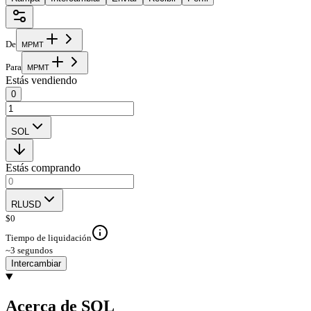
De
M
P
M
T
Para
M
P
M
T
Estás vendiendo
0
SOL
Estás comprando
RLUSD
$
0
Tiempo de liquidación
~3 segundos
Intercambiar
Acerca de SOL