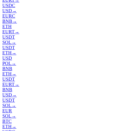
EURT
→
USDC
USD
→
EURC
BNB
→
ETH
EURT
→
USDT
SOL
→
USDT
ETH
→
USD
POL
→
BNB
ETH
→
USDT
EURT
→
BNB
USD
→
USDT
SOL
→
EUR
SOL
→
BTC
ETH
→