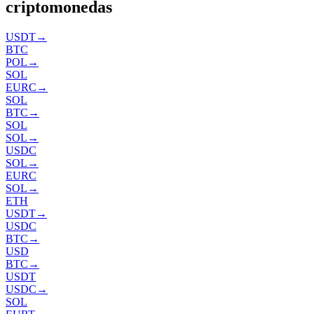
criptomonedas
USDT
→
BTC
POL
→
SOL
EURC
→
SOL
BTC
→
SOL
SOL
→
USDC
SOL
→
EURC
SOL
→
ETH
USDT
→
USDC
BTC
→
USD
BTC
→
USDT
USDC
→
SOL