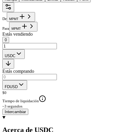
De
M
P
M
T
Para
M
P
M
T
Estás vendiendo
0
USDC
Estás comprando
FDUSD
$
0
Tiempo de liquidación
~3 segundos
Intercambiar
Acerca de USDC