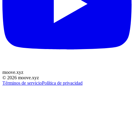
moove
.
xyz
©
2026
moove.xyz
Términos de servicio
Política de privacidad