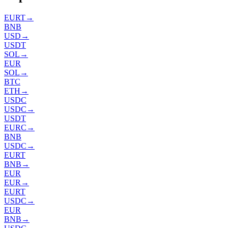
EURT
→
BNB
USD
→
USDT
SOL
→
EUR
SOL
→
BTC
ETH
→
USDC
USDC
→
USDT
EURC
→
BNB
USDC
→
EURT
BNB
→
EUR
EUR
→
EURT
USDC
→
EUR
BNB
→