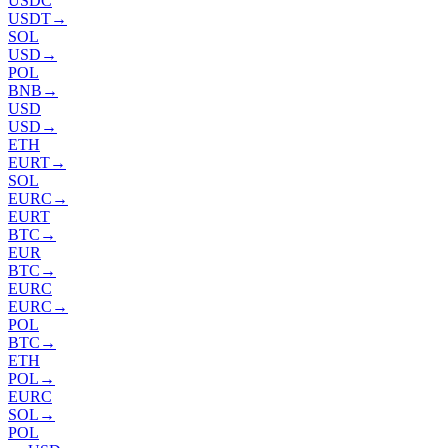
USDC
USDT
→
SOL
USD
→
POL
BNB
→
USD
USD
→
ETH
EURT
→
SOL
EURC
→
EURT
BTC
→
EUR
BTC
→
EURC
EURC
→
POL
BTC
→
ETH
POL
→
EURC
SOL
→
POL