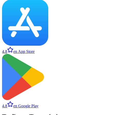
4.8
en App Store
4.8
en Google Play