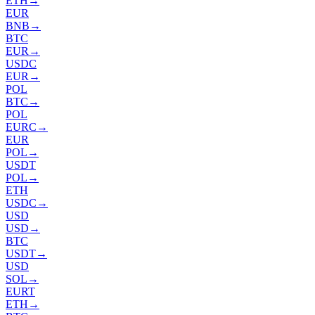
ETH
→
EUR
BNB
→
BTC
EUR
→
USDC
EUR
→
POL
BTC
→
POL
EURC
→
EUR
POL
→
USDT
POL
→
ETH
USDC
→
USD
USD
→
BTC
USDT
→
USD
SOL
→
EURT
ETH
→