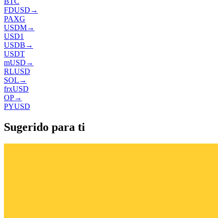
BTC
FDUSD
→
PAXG
USDM
→
USD1
USDB
→
USDT
mUSD
→
RLUSD
SOL
→
frxUSD
OP
→
PYUSD
Sugerido para ti