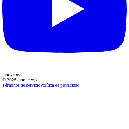
moove
.
xyz
©
2026
moove.xyz
Términos de servicio
Política de privacidad