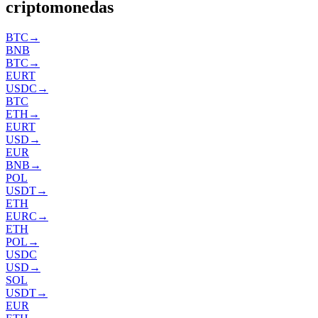
criptomonedas
BTC
→
BNB
BTC
→
EURT
USDC
→
BTC
ETH
→
EURT
USD
→
EUR
BNB
→
POL
USDT
→
ETH
EURC
→
ETH
POL
→
USDC
USD
→
SOL
USDT
→
EUR