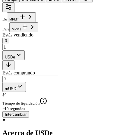
De
M
P
M
T
Para
M
P
M
T
Estás vendiendo
0
USDe
Estás comprando
mUSD
$
0
Tiempo de liquidación
~10 segundos
Intercambiar
Acerca de USDe