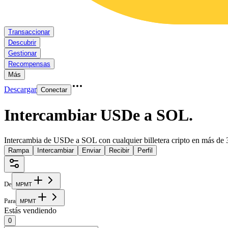
Transaccionar
Descubrir
Gestionar
Recompensas
Más
Descargar
Conectar
Intercambiar USDe a SOL
.
Intercambia de USDe a SOL con cualquier billetera cripto en más de 
Rampa
Intercambiar
Enviar
Recibir
Perfil
De
M
P
M
T
Para
M
P
M
T
Estás vendiendo
0