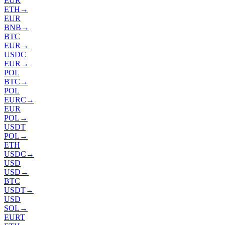
EUR
ETH
→
EUR
BNB
→
BTC
EUR
→
USDC
EUR
→
POL
BTC
→
POL
EURC
→
EUR
POL
→
USDT
POL
→
ETH
USDC
→
USD
USD
→
BTC
USDT
→
USD
SOL
→
EURT