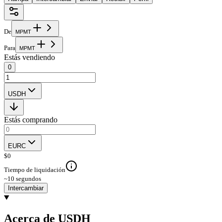
De
M
P
M
T
Para
M
P
M
T
Estás vendiendo
0
USDH
Estás comprando
EURC
$
0
Tiempo de liquidación
~10 segundos
Intercambiar
Acerca de USDH