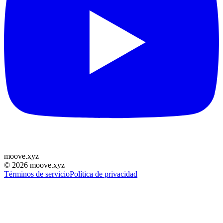
moove
.
xyz
©
2026
moove.xyz
Términos de servicio
Política de privacidad