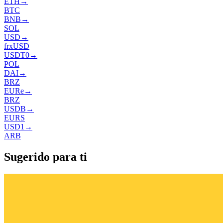
ETH
→
BTC
BNB
→
SOL
USD
→
frxUSD
USDT0
→
POL
DAI
→
BRZ
EURe
→
BRZ
USDB
→
EURS
USD1
→
ARB
Sugerido para ti