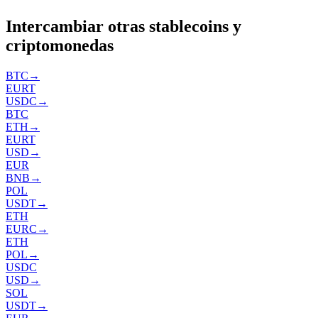
Intercambiar otras stablecoins y
criptomonedas
BTC
→
EURT
USDC
→
BTC
ETH
→
EURT
USD
→
EUR
BNB
→
POL
USDT
→
ETH
EURC
→
ETH
POL
→
USDC
USD
→
SOL
USDT
→